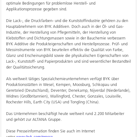
optimale Bedingungen für problemlose Herstell- und
Applikationsprozesse gegeben sind.
Die Lack-, die Druckfarben- und die Kunststoffindustrie gehören zu den
Hauptabnehmern von BYK Additiven. Doch auch in der Öl- und Gas-
Industrie, der Herstellung von Pflegemitteln, der Herstellung von
Klebstoffen und Dichtungsmassen sowie in der Bauchemie verbessern
BYK Additive die Produkteigenschaften und Herstellprozesse. Prüf- und
Messinstrumente von BYK beurteilen effektiv die Qualität von Farbe,
Glanz und Erscheinungsbild sowie die physikalischen Eigenschaften von
Lack-, Kunststoff- und Papierprodukten und sind wesentlicher Bestandteil
der Qualitätssicherung.
Als weltweit tätiges Spezialchemieunternehmen verfügt BYK über
Produktionsstätten in Wesel, Kempen, Moosburg, Schkopau und
Geretsried (Deutschland), Deventer, Denekamp, Nijverdal (Niederlande),
Widnes (Großbritannien), Wallingford, Chester, Gonzales, Louisville,
Rochester Hills, Earth City (USA) und Tongling (China).
Das Unternehmen beschäftigt heute weltweit rund 2.200 Mitarbeiter
und gehört zur ALTANA Gruppe.
Diese Presseinformation finden Sie auch im Internet
unter
www.byk.com/presse
.