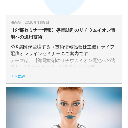
NEWS | 2026年1月8日
【外部セミナー情報】導電助剤のリチウムイオン電
池への適用技術
BYK講師が登壇する（技術情報協会様主催）ライブ
配信オンラインセミナーのご案内です。
テーマは、【導電助剤のリチウムイオン電池への適
用】、4名のエキスパート講師による徹底
解説。研修の機会として、今後の技術・製品開発や
さらに詳しく
課題解決のヒントにお役立てください！