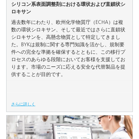
シリコン系表面調整剤における環状および直鎖状シ
ロキサン
過去数年にわたり、欧州化学物質庁（ECHA）は複
数の環状シロキサン、そして最近ではさらに直鎖状
シロキサンを、高懸念物質として特定してきまし
た。BYKは規制に関する専門知識を活かし、規制要
件への完全な準拠を確保するとともに、この移行プ
ロセスのあらゆる段階においてお客様を支援してお
ります。市場のニーズに応える安全な代替製品を提
供することが目的です。
さらに詳しく