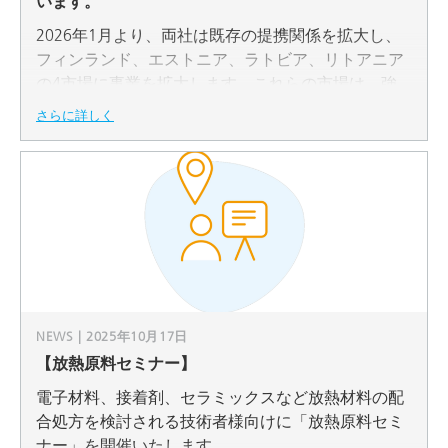
います。
2026年1月より、両社は既存の提携関係を拡大し、
フィンランド、エストニア、ラトビア、リトアニア
の4市場に事業を拡大します。これらの市場は、強
固なデジタルインフラ、イノベーション主導型産
さらに詳しく
業、明確な経済成長軌道が特徴となっています。
NEWS | 2025年10月17日
【放熱原料セミナー】
電子材料、接着剤、セラミックスなど放熱材料の配
合処方を検討される技術者様向けに「放熱原料セミ
ナー」を開催いたします。