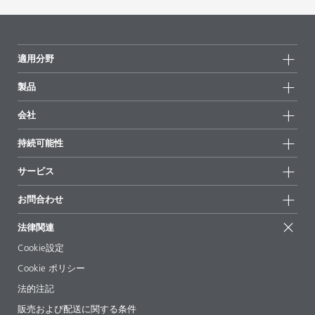
適用分野
製品
製品グループ
会社
全製品
会社情報
持続可能性
ハイライト
ニュース
持続可能性
サービス
拠点と販売代理店
持続可能な製品
お問合せ
展示会 & イベント
お問合わせ
サクセスストーリー
配合の出発点
経営陣
お問合せ先
EcoVadis
法律関連
論文記事
キャリア
BYKinside
証明書
Cookie設定
ebooks(電子書籍)
フォロー
Cookie ポリシー
法令情報
法的注記
添加剤ガイドアプリ
販売および配送に関する条件
ビデオ