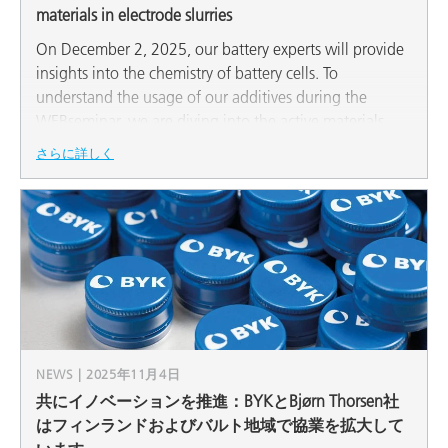
materials in electrode slurries
On December 2, 2025, our battery experts will provide
insights into the chemistry of battery cells. To
understand the usage of our additives during the
WEBseminar, we are diving into the active materials
and their characteristics. LFP, NCM, NCA, Graphite,
さらに詳しく
Silicon: All active materials need to be processed in the
cathode or anode slurry. Without the right choice of
additives upscaling of cell production is almost
impossible.
NEWS | 2025年11月4日
共にイノベーションを推進：BYKとBjørn Thorsen社
はフィンランドおよびバルト地域で協業を拡大して