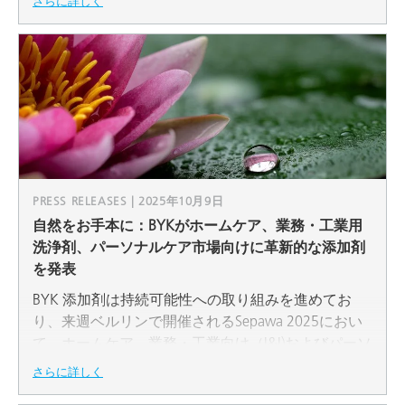
さらに詳しく
PRESS RELEASES | 2025年10月9日
自然をお手本に：BYKがホームケア、業務・工業用
洗浄剤、パーソナルケア市場向けに革新的な添加剤
を発表
BYK 添加剤は持続可能性への取り組みを進めてお
り、来週ベルリンで開催されるSepawa 2025におい
て、ホームケア、業務・工業向け（I&I)およびパーソ
ナルケア用の革新的な添加剤を発表します。
さらに詳しく