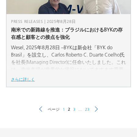
PRESS RELEASES | 2025年8月28日
南米での新路線を推進：ブラジルにおけるBYKの存
在感と顧客との接点を強化
Wesel, 2025年8月28日 –BYKは新会社「BYK do
Brasil」を設立し、Carlos Roberto C. Duarte Coelho氏
を社長(Managing Director)に任命いたしました。これ
は、南米市場が世界的な状況においてますます重要
性を増していることを示す明確な意思表示です。
さらに詳しく
ページ
1
2
3
...
23