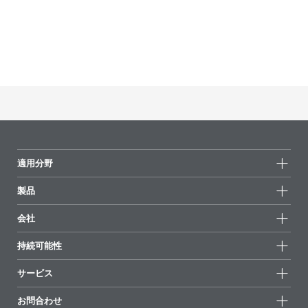
適用分野
製品
製品グループ
会社
全製品
会社情報
持続可能性
ハイライト
ニュース
持続可能性
サービス
拠点と販売代理店
持続可能な製品
お問合せ
展示会 & イベント
お問合わせ
サクセスストーリー