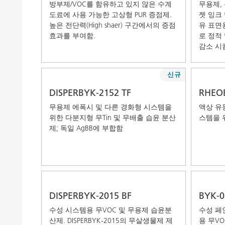
방부제/VOC를 함유하고 있지 않은 수계
무용제,
도료에 사용 가능한 고상형 PUR 증점제.
젯 잉크
높은 전단력(High shaer) 구간에서의 증점
유 표면
효과를 부여함.
로 정적
감소 시
신규
DISPERBYK-2152 TF
RHEOB
무용제 에폭시 및 다른 경화형 시스템을
액상 유
위한 다분지형 무Tin 및 무배출 습윤 분산
스템을 
제; 독일 AgBB에 부합함
DISPERBYK-2015 BF
BYK-0
수성 시스템용 무VOC 및 무용제 습윤분
수성 페
산제. DISPERBYK-2015의 무살생물제 제
용 무V