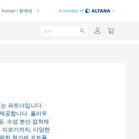
Korean / 한국어
A member of
분체용 도료
인쇄 잉크
PVC 컴파운드
있는 파트너입니다.
PVC 플라스티졸
 제공합니다. 폴리우
등, 수성 분산 접착제
열가소성 수지
 이르기까지, 다양한
열경화성 수지
 위한 첨가제 포트폴