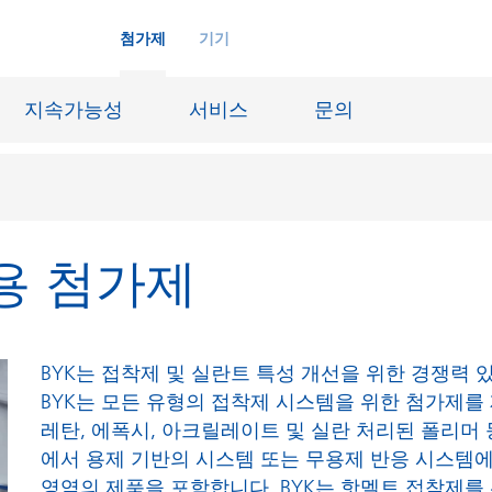
첨가제
기기
지속가능성
서비스
문의
용 첨가제
화학재료
잉크젯 잉크
장시스템
가죽 마감 및 코팅된 직물
징
윤활유 및 이형제
BYK는 접착제 및 실란트 특성 개선을 위한 경쟁력 
도료
선박 및 중방식용 도료
BYK는 모든 유형의 접착제 시스템을 위한 첨가제를
레탄, 에폭시, 아크릴레이트 및 실란 처리된 폴리머 
내화물
Oil & Gas 분야
에서 용제 기반의 시스템 또는 무용제 반응 시스템에
료
종이 코팅
영역의 제품을 포함합니다. BYK는 핫멜트 접착제를