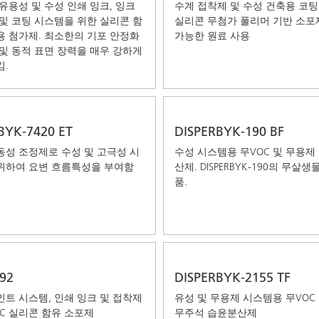
 유용성 및 수성 인쇄 잉크, 잉크
수계 접착제 및 수성 건축용 코팅용
 및 코팅 시스템을 위한 실리콘 함
실리콘 무첨가 폴리머 기반 소포제
용 첨가제. 최소한의 기포 안정화
가능한 원료 사용
 및 동적 표면 장력을 매우 강하게
킴.
YK-7420 ET
DISPERBYK-190 BF
동성 조정제로 수성 및 고극성 시
수성 시스템용 무VOC 및 무용제
위하여 요변 흐름특성을 부여함
산제. DISPERBYK-190의 무살생
품.
92
DISPERBYK-2155 TF
인트 시스템, 인쇄 잉크 및 접착제
유성 및 무용제 시스템용 무VOC
OC 실리콘 함유 소포제
무주석 습윤분산제