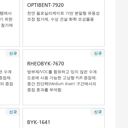
OPTIBENT-7920
스템에서
천연 필로실리케이트 기반 분말형 유동성
하기 위한
조정 첨가제, 수성 건설 화학 조성물용
 첨가제
신규
신규
RHEOBYK-7670
은 수계
방부제/VOC를 함유하고 있지 않은 수계
증점제.
도료에 사용 가능한 고상형 PUR 증점제.
서의 증점
중간 전단력(Medium shaer) 구간에서의
증점 효과를 부여함.
신규
신규
BYK-1641