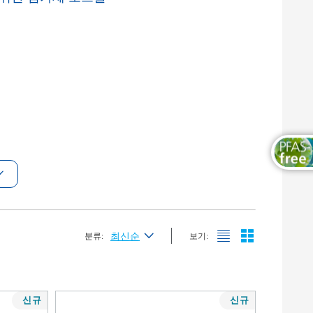
목공용 도료
최신순
분류:
보기:
최신순
가나다순 (A-Z)
신규
신규
가나다역순 (Z-A)