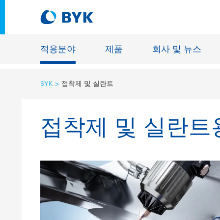
적용분야
제품
회사 및 뉴스
BYK
접착제 및 실란트
적용분야에 따른 제품 추천
접착제 및 실란트
적용분야에 따른 제품 추천
건축물용 
접착제 및 실란트
에너지 저
건축용 도료
섬유 사이
자동차 OEM 도료
바닥재용 
자동차 보수용 도료
주물 및 
제관용 도료
공업용 도