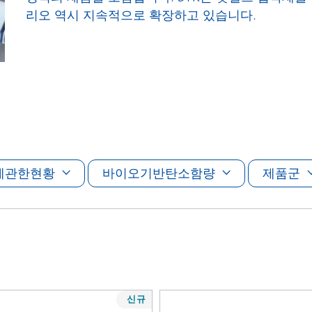
 I&I(산업용 및 기관, 보호시설용
퍼스널 케어
리오 역시 지속적으로 확장하고 있습니다.
에관한현황
바이오기반탄소함량
제품군
신규