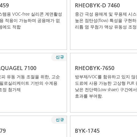
459
RHEOBYK-D 7460
템용 VOC-free 실리콘 계면활성
중간 극성 용매계 및 무용제 시
범용 적용이 가능하며 공용매가 없
높은 점탄성(flow) 특성을 구현
템에도 적합
리튬 염 무첨가 액상 유동성 조정
신규
AQUAGEL 7100
RHEOBYK-7650
피 유동 거동 조절을 위한, 고순
방부제/VOC를 함유하고 있지 않
 필로실리케이트 기반의 수계용
도료에 사용 가능한 고상형 PUR 
조정 첨가제
낮은 전단력(Low shaer) 구간에
효과를 부여함.
신규
79
BYK-1745