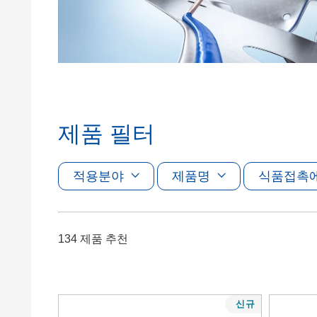
Clay 촉매(Clay Catalyst)
홈 케어 및
PCM 도료
제품 필터
적용분야
제품명
식품접촉
134 제품 추천
신규