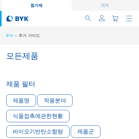
첨가제
기기
BYK
추가 가이드
모든제품
제품 필터
제품명
적용분야
식품접촉에관한현황
바이오기반탄소함량
제품군