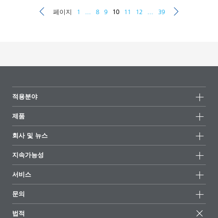
페이지
1
...
8
9
10
11
12
...
39
적용분야
제품
제품군
회사 및 뉴스
모든제품
회사 정보
지속가능성
하이라이트
뉴스
지속가능성
서비스
언론 및 미디어
지속가능한 제품
전문가에게 물어보세요
소재지 및 판매점
문의
성공 사례
추천 배합
전시회 및 이벤트
문의하기
EcoVadis
법적
기사