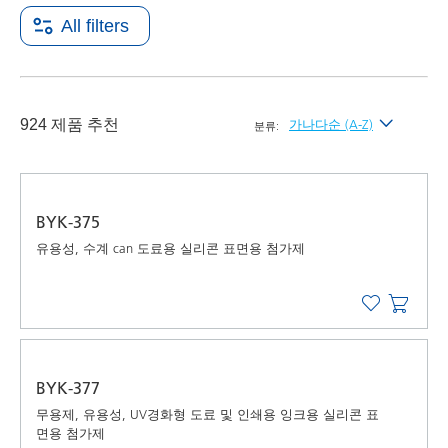
All filters
924 제품 추천
가나다순 (A-Z)
분류:
최신순
가나다순 (A-Z)
BYK-375
가나다역순 (Z-A)
유용성, 수계 can 도료용 실리콘 표면용 첨가제
BYK-377
무용제, 유용성, UV경화형 도료 및 인쇄용 잉크용 실리콘 표
면용 첨가제