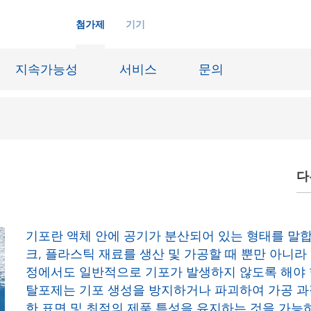
첨가제
기기
지속가능성
서비스
문의
다
화학재료
잉크젯 잉크
장시스템
가죽 마감 및 코팅된 직물
징
윤활유 및 이형제
기포란 액체 안에 공기가 분산되어 있는 형태를 말합니
도료
선박 및 중방식용 도료
크, 플라스틱 재료를 생산 및 가공할 때 뿐만 아니라
정에서도 일반적으로 기포가 발생하지 않도록 해야 
내화물
Oil & Gas 분야
탈포제는 기포 생성을 방지하거나 파괴하여 가공 과
료
종이 코팅
한 표면 및 최적의 제품 특성을 유지하는 것을 가능하