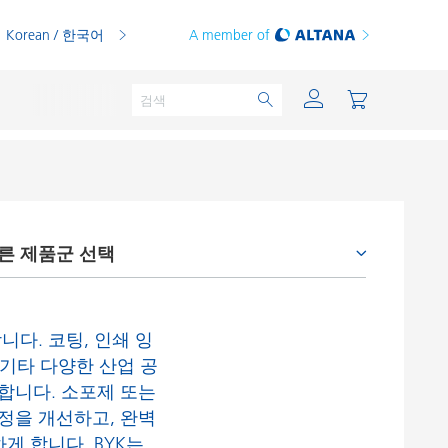
Korean / 한국어
A member of
른 제품군 선택
분체용 도료
인쇄 잉크
부착 증진제와 커플링 에이전트
PVC 컴파운드
다. 코팅, 인쇄 잉
소포제와 탈포제
PVC 플라스티졸
 기타 다양한 산업 공
습윤분산제
합니다. 소포제 또는
열가소성 수지
정을 개선하고, 완벽
왁스 첨가제
열경화성 수지
게 합니다. BYK는