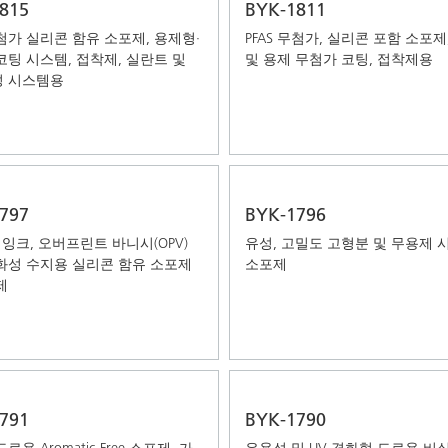
815
BYK-1811
무첨가 실리콘 함유 소포제, 용제형·
PFAS 무첨가, 실리콘 포함 소포제
코팅 시스템, 접착제, 실란트 및
및 용제 무첨가 코팅, 접착제용
 시스템용
797
BYK-1796
 잉크, 오버프린트 바니시(OPV)
유성, 고밀도 고형분 및 무용제 
화성 수지용 실리콘 함유 소포제
소포제
제
791
BYK-1790
용 Aromatic-Free 소포제, 가
유용성 및 UV 경화형 도료용 비