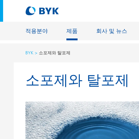
적용분야
제품
회사 및 뉴스
BYK
소포제와 탈포제
적용분야에 따른 제품 추천
소포제와 탈포제
적용분야에 따른 제품 추천
건축물용 
접착제 및 실란트
에너지 저
건축용 도료
섬유 사이
자동차 OEM 도료
바닥재용 
자동차 보수용 도료
주물 및 
제관용 도료
공업용 도