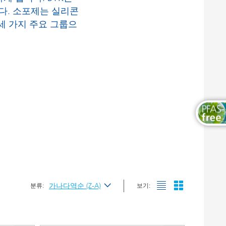
유동성 첨가제
목공용 도료
다. 소포제는 실리콘
세 가지 주요 그룹으
표면용 첨가제
프로세싱 첨가제
가나다역순 (Z-A)
분류:
보기:
최신순
가나다순 (A-Z)