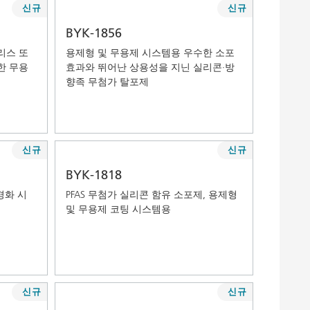
신규
신규
가나다역순 (Z-A)
BYK-1856
리스 또
용제형 및 무용제 시스템용 우수한 소포
한 무용
효과와 뛰어난 상용성을 지닌 실리콘·방
향족 무첨가 탈포제
신규
신규
BYK-1818
경화 시
PFAS 무첨가 실리콘 함유 소포제, 용제형
및 무용제 코팅 시스템용
신규
신규