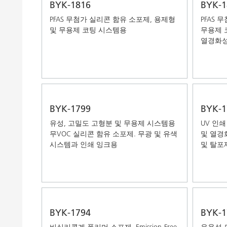
BYK-1816
BYK-1
PFAS 무첨가 실리콘 함유 소포제, 용제형
PFAS 
및 무용제 코팅 시스템용
무용제 
열경화성
BYK-1799
BYK-1
유성, 고밀도 고형분 및 무용제 시스템용
UV 인쇄
무VOC 실리콘 함유 소포제. 무광 및 유색
및 열경
시스템과 인쇄 잉크용
및 탈포
BYK-1794
BYK-1
비실리콘계 폴리머 소포제, Emission-Free,
유용성 도료