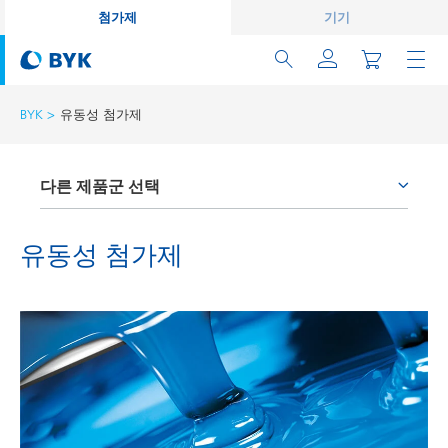
첨가제
기기
BYK
유동성 첨가제
다른 제품군 선택
부착 증진제와 커플링 에이전트
유동성 첨가제
소포제와 탈포제
습윤분산제
왁스 첨가제
유동성 첨가제
표면용 첨가제