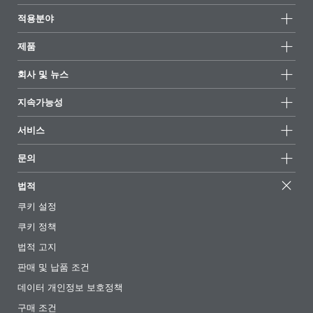
적용분야
제품
제품군
회사 및 뉴스
모든제품
회사 정보
지속가능성
하이라이트
뉴스
지속가능성
서비스
언론 및 미디어
지속가능한 제품
전문가에게 물어보세요
소재지 및 판매점
문의
성공 사례
추천 배합
전시회 및 이벤트
문의하기
EcoVadis
법적
기사
경영팀
BYKinside
인증서
쿠키 설정
전자책
경력
쿠키 정책
규제 현황
팔로우하기
법적 고지
첨가제 안내 앱
판매 및 납품 조건
동영상
데이터 개인정보 보호정책
다운로드
구매 조건