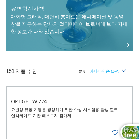
유변학전자책
대화형 그래픽, 대단히 흥미로운 애니메이션 및 동영
상을 제공하는 당사의 멀티미디어 브로셔에 보다 자세
한 정보가 나와 있습니다.
151 제품 추천
가나다역순 (Z-A)
분류:
최신순
가나다순 (A-Z)
OPTIGEL-W 724
가나다역순 (Z-A)
요변성 유동 거동을 생성하기 위한 수성 시스템용 활성 필로
실리케이트 기반 레오로지 첨가제