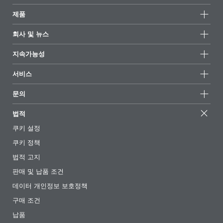
제품
제품군
회사 및 뉴스
모든제품
회사 정보
지속가능성
하이라이트
뉴스
지속가능성
서비스
언론 및 미디어
지속가능한 제품
전문가에게 물어보세요
소재지 및 판매점
문의
성공 사례
추천 배합
전시회 및 이벤트
문의하기
EcoVadis
법적
기사
경영팀
BYKinside
인증서
쿠키 설정
전자책
경력
쿠키 정책
규제 현황
팔로우하기
법적 고지
첨가제 안내 앱
판매 및 납품 조건
동영상
데이터 개인정보 보호정책
다운로드
구매 조건
납품