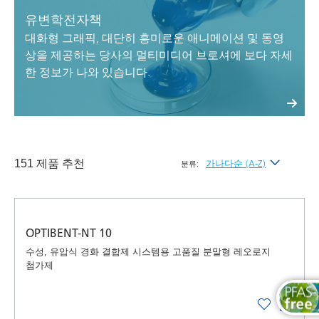
유변학전자책
대화형 그래픽, 대단히 흥미로운 애니메이션 및 동영
상을 제공하는 당사의 멀티미디어 브로셔에 보다 자세
한 정보가 나와 있습니다.
151 제품 추천
가나다순 (A-Z)
분류:
최신순
가나다순 (A-Z)
OPTIBENT-NT 10
가나다역순 (Z-A)
수성, 유압식 경화 결합제 시스템용 고품질 분말형 레오로지
첨가제