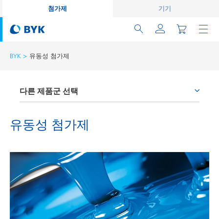
첨가제
기기
BYK
유동성 첨가제
다른 제품군 선택
부착 증진제와 커플링 에이전트
유동성 첨가제
소포제와 탈포제
습윤분산제
왁스 첨가제
유동성 첨가제
표면용 첨가제