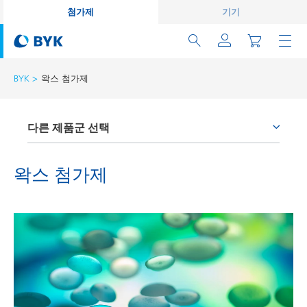
첨가제
기기
BYK
왁스 첨가제
다른 제품군 선택
부착 증진제와 커플링 에이전트
왁스 첨가제
소포제와 탈포제
습윤분산제
왁스 첨가제
유동성 첨가제
표면용 첨가제