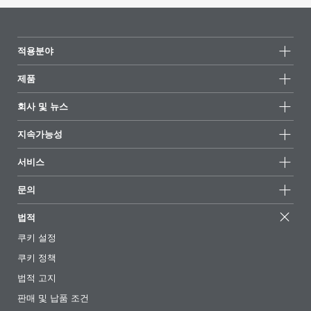
적용분야
제품
제품군
회사 및 뉴스
모든제품
회사 정보
지속가능성
하이라이트
뉴스
지속가능성
서비스
언론 및 미디어
지속가능한 제품
전문가에게 물어보세요
소재지 및 판매점
문의
성공 사례
추천 배합
전시회 및 이벤트
문의하기
EcoVadis
법적
기사
경영팀
BYKinside
인증서
쿠키 설정
전자책
경력
쿠키 정책
규제 현황
팔로우하기
법적 고지
첨가제 안내 앱
판매 및 납품 조건
동영상