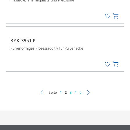
BYK-3951 P
Pulverförmiges Prozessadditiv für Pulverlacke
Seite
1
2
3
4
5