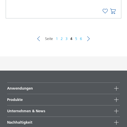
Seite
1
2
3
4
5
6
Anwendungen
Produkte
Produktgruppen
Unternehmen & News
Alle Produkte
Unternehmensinformationen
Nachhaltigkeit
Highlights