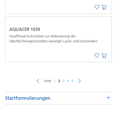
AQUACER 1039
Paraffinwachs-Emulsion zur Verbesserung der
Oberflächeneigenschaften wässriger Lacke und Druckfarben
Seite
1
2
3
4
5
Startformulierungen
Pigmentkonzentrate für lösemittelhaltige Systeme