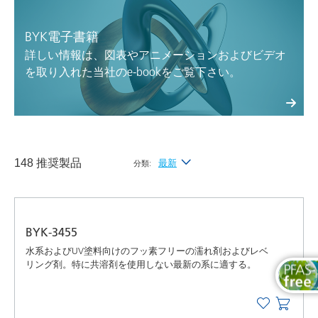
BYK電子書籍
詳しい情報は、図表やアニメーションおよびビデオ
を取り入れた当社のe-bookをご覧下さい。
148 推奨製品
最新
分類:
最新
アルファベット昇順（A-Z）
BYK-3455
アルファベット降順（Z-A）
水系およびUV塗料向けのフッ素フリーの濡れ剤およびレベ
リング剤。特に共溶剤を使用しない最新の系に適する。