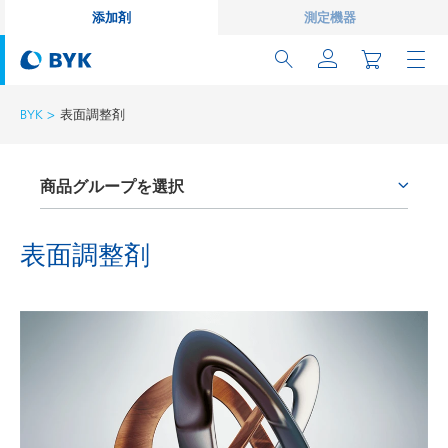
添加剤
測定機器
BYK
表面調整剤
商品グループを選択
プロセス添加剤
表面調整剤
レオロジー剤
ワックス添加剤
密着性付与剤およびカップリング剤
消泡剤および脱泡剤
湿潤分散剤