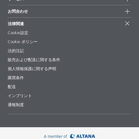
拠点と販売代理店
持続可能な製品
お問合せ
展示会 & イベント
お問合わせ
サクセスストーリー
配合の出発点
経営陣
お問合せ先
EcoVadis
法律関連
論文記事
キャリア
BYKinside
証明書
Cookie設定
ebooks(電子書籍)
フォロー
Cookie ポリシー
法令情報
法的注記
添加剤ガイドアプリ
販売および配送に関する条件
ビデオ
個人情報保護に関する声明
ダウンロード
購買条件
配送
インプリント
通報制度
A member of