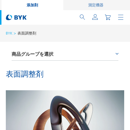
添加剤
測定機器
BYK
表面調整剤
商品グループを選択
プロセス添加剤
表面調整剤
レオロジー剤
ワックス添加剤
密着性付与剤およびカップリング剤
消泡剤および脱泡剤
湿潤分散剤