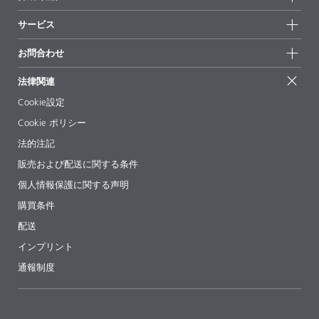
ハイライト
ニュース
持続可能性
サービス
拠点と販売代理店
持続可能な製品
お問合せ
展示会 & イベント
お問合わせ
サクセスストーリー
配合の出発点
経営陣
お問合せ先
EcoVadis
法律関連
論文記事
キャリア
BYKinside
証明書
Cookie設定
ebooks(電子書籍)
フォロー
Cookie ポリシー
法令情報
法的注記
添加剤ガイドアプリ
販売および配送に関する条件
ビデオ
個人情報保護に関する声明
ダウンロード
購買条件
配送
インプリント
通報制度