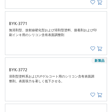
BYK-3771
無溶剤型、放射線硬化型および溶剤型塗料、接着剤および印
刷インキ用のシリコン含有表面調整剤
新製品
BYK-3772
溶剤型塗料系およびUPゲルコート用のシリコン含有表面調
整剤。表面張力を著しく低下させる。