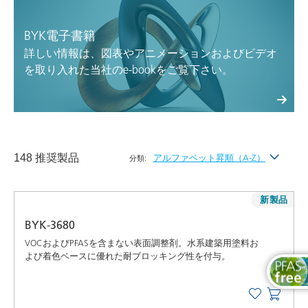
BYK電子書籍
詳しい情報は、図表やアニメーションおよびビデオ
を取り入れた当社のe-bookをご覧下さい。
148 推奨製品
アルファベット昇順（A-Z）
分類:
最新
新製品
アルファベット昇順（A-Z）
BYK-3680
アルファベット降順（Z-A）
VOCおよびPFASを含まない表面調整剤。水系建築用塗料お
よび着色ベースに優れた耐ブロッキング性を付与。