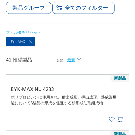
製品グループ
全てのフィルター
フィルタをリセット
BYK-MAX
41 推奨製品
最新
分類:
最新
新製品
アルファベット昇順（A-Z）
BYK-MAX NU 4233
アルファベット降順（Z-A）
ポリプロピレンに使用され、射出成形、押出成形、熱成形用
途においてβ結晶の形成を促進する核形成助剤組成物
新製品