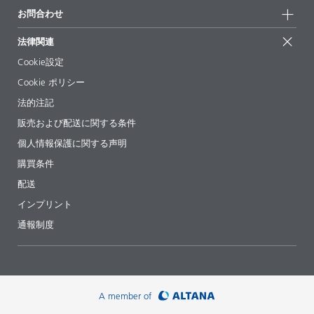
お問合せ
展示会 & イベント
お問合わせ
サクセスストーリー
配合の出発点
経営陣
お問合せ先
EcoVadis
法律関連
論文記事
キャリア
BYKinside
証明書
Cookie設定
ebooks(電子書籍)
フォロー
Cookie ポリシー
法令情報
法的注記
添加剤ガイドアプリ
販売および配送に関する条件
ビデオ
個人情報保護に関する声明
ダウンロード
購買条件
配送
インプリント
通報制度
A member of