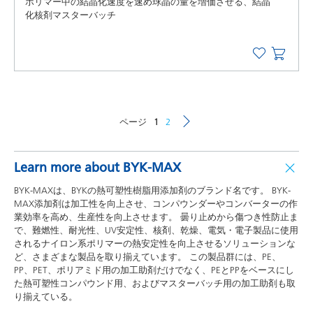
ポリマー中の結晶化速度を速め球晶の量を増価させる、結晶
化核剤マスターバッチ
ページ
1
2
Learn more about BYK-MAX
BYK-MAXは、BYKの熱可塑性樹脂用添加剤のブランド名です。 BYK-
MAX添加剤は加工性を向上させ、コンパウンダーやコンバーターの作
業効率を高め、生産性を向上させます。 曇り止めから傷つき性防止ま
で、難燃性、耐光性、UV安定性、核剤、乾燥、電気・電子製品に使用
されるナイロン系ポリマーの熱安定性を向上させるソリューションな
ど、さまざまな製品を取り揃えています。 この製品群には、PE、
PP、PET、ポリアミド用の加工助剤だけでなく、PEとPPをベースにし
た熱可塑性コンパウンド用、およびマスターバッチ用の加工助剤も取
り揃えている。