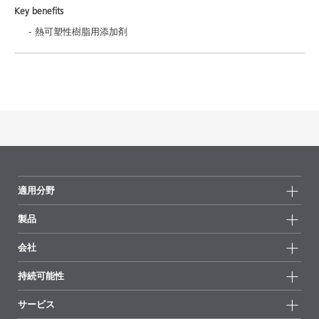
Key benefits
熱可塑性樹脂用添加剤
適用分野
製品
製品グループ
会社
全製品
会社情報
持続可能性
ハイライト
ニュース
持続可能性
サービス
拠点と販売代理店
持続可能な製品