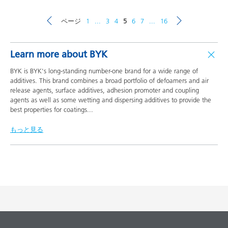
ページ
1
...
3
4
5
6
7
...
16
Learn more about BYK
BYK is BYK's long-standing number-one brand for a wide range of
additives. This brand combines a broad portfolio of defoamers and air
release agents, surface additives, adhesion promoter and coupling
agents as well as some wetting and dispersing additives to provide the
best properties for coatings
...
もっと見る