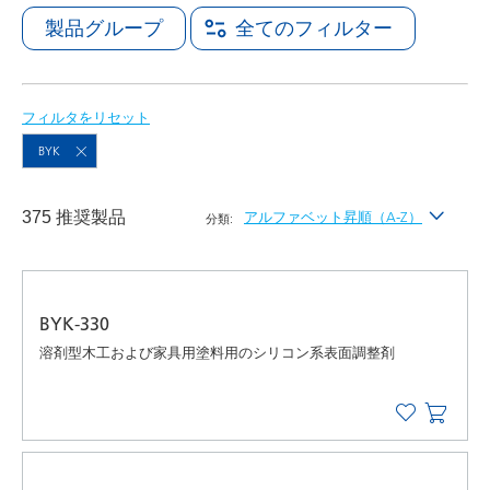
製品グループ
全てのフィルター
フィルタをリセット
BYK
375 推奨製品
アルファベット昇順（A-Z）
分類:
最新
アルファベット昇順（A-Z）
BYK-330
アルファベット降順（Z-A）
溶剤型木工および家具用塗料用のシリコン系表面調整剤