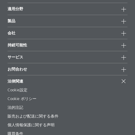
適用分野
製品
製品グループ
会社
全製品
会社情報
持続可能性
ハイライト
ニュース
持続可能性
サービス
拠点と販売代理店
持続可能な製品
お問合せ
展示会 & イベント
お問合わせ
サクセスストーリー
配合の出発点
経営陣
お問合せ先
EcoVadis
法律関連
論文記事
キャリア
BYKinside
証明書
Cookie設定
ebooks(電子書籍)
フォロー
Cookie ポリシー
法令情報
法的注記
添加剤ガイドアプリ
販売および配送に関する条件
ビデオ
個人情報保護に関する声明
ダウンロード
購買条件