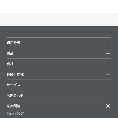
適用分野
製品
製品グループ
会社
全製品
会社情報
持続可能性
ハイライト
ニュース
持続可能性
サービス
拠点と販売代理店
持続可能な製品
お問合せ
展示会 & イベント
お問合わせ
サクセスストーリー
配合の出発点
経営陣
お問合せ先
EcoVadis
法律関連
論文記事
キャリア
BYKinside
証明書
Cookie設定
ebooks(電子書籍)
フォロー