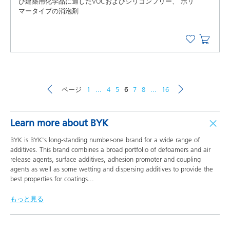
び建築用化学品に適したVOCおよびシリコンフリー、 ポリ
マータイプの消泡剤
ページ
1
...
4
5
6
7
8
...
16
Learn more about BYK
BYK is BYK's long-standing number-one brand for a wide range of
additives. This brand combines a broad portfolio of defoamers and air
release agents, surface additives, adhesion promoter and coupling
agents as well as some wetting and dispersing additives to provide the
best properties for coatings
...
もっと見る