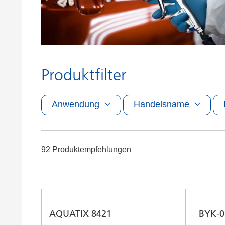
Druckfarben
Inkjet Inks
Energiespeicherung
Produktfilter
Anwendung
Handelsname
92 Produktempfehlungen
AQUATIX 8421
BYK-0