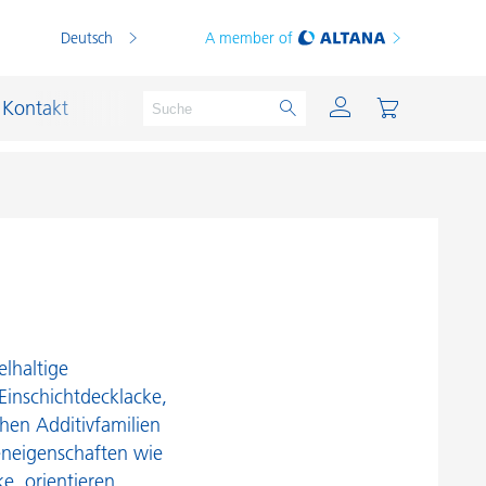
Deutsch
A member of
Kontakt
PVC Compounds
PVC-Plastisole
Schichtsilikat-Katalysatoren
elhaltige
Schiffslackierung und Korrosionsschutz
 Einschichtdecklacke,
chen Additivfamilien
Schmierstoffe und Formtrennmittel
eneigenschaften wie
Thermoplaste
e, orientieren