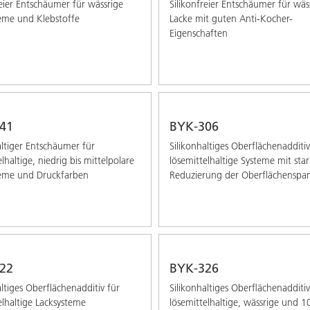
reier Entschäumer für wässrige
Silikonfreier Entschäumer für wäs
eme und Klebstoffe
Lacke mit guten Anti-Kocher-
Eigenschaften
41
BYK-306
altiger Entschäumer für
Silikonhaltiges Oberflächenadditiv
lhaltige, niedrig bis mittelpolare
lösemittelhaltige Systeme mit sta
teme und Druckfarben
Reduzierung der Oberflächensp
22
BYK-326
altiges Oberflächenadditiv für
Silikonhaltiges Oberﬂächenadditiv
elhaltige Lacksysteme
lösemittelhaltige, wässrige und 