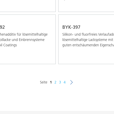
92
BYK-397
henadditiv für lösemittelhaltige
Silikon- und fluorfreies Verlaufadd
illacke und Einbrennsysteme
lösemittelhaltige Lacksysteme mit
il Coatings
guten entschäumenden Eigensch
Seite
1
2
3
4