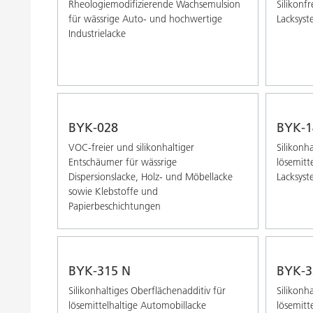
Rheologiemodifizierende Wachsemulsion
Silikonf
für wässrige Auto- und hochwertige
Lacksyst
Industrielacke
BYK-028
BYK-1
VOC-freier und silikonhaltiger
Silikonh
Entschäumer für wässrige
lösemitte
Dispersionslacke, Holz- und Möbellacke
Lacksys
sowie Klebstoffe und
Papierbeschichtungen
BYK-315 N
BYK-3
Silikonhaltiges Oberflächenadditiv für
Silikonh
lösemittelhaltige Automobillacke
lösemitt