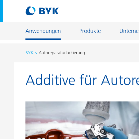
Anwendungen
Produkte
Untern
BYK
Autoreparaturlackierung
Produktempfehlungen nach Anwendungen
Additive für Autor
Produktempfehlungen nach Anwendungen
Fiber Sizing
Autoreparaturlackierung
Fußbodenb
Autoserienlackierung
Gießerei- u
Bauchemie
Home Care 
Can Coatings
Holz- und 
Coil Coatings
Industriela