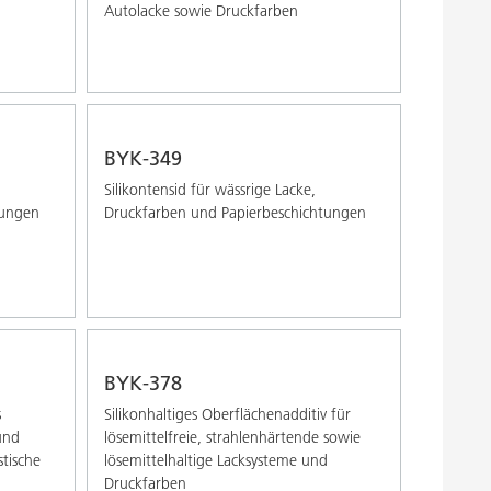
Autolacke sowie Druckfarben
BYK-349
Silikontensid für wässrige Lacke,
tungen
Druckfarben und Papierbeschichtungen
BYK-378
s
Silikonhaltiges Oberflächenadditiv für
 und
lösemittelfreie, strahlenhärtende sowie
stische
lösemittelhaltige Lacksysteme und
Druckfarben