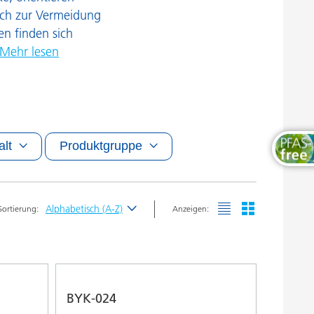
Thermosets
uch zur Vermeidung
n finden sich
Mehr lesen
alt
Produktgruppe
Alphabetisch (A-Z)
Sortierung:
Anzeigen:
Neueste
Alphabetisch (A-Z)
Alphabetisch (Z-A)
BYK-024