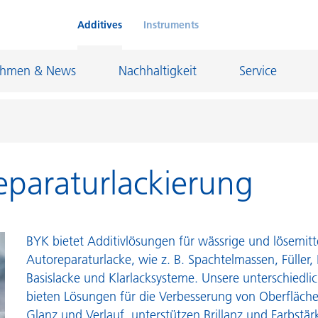
Additives
Instruments
ehmen & News
Nachhaltigkeit
Service
eparaturlackierung
Klebstoffe und Dichtungsmassen
eschichtungen
Leder- und Textilbeschichtungen
nd Feuerfestindustrie
Maler- und Bautenlacke
BYK bietet Additivlösungen für wässrige und lösemitt
und I&I
Öl- und Gasindustrie
Autoreparaturlacke, wie z. B. Spachtelmassen, Füller,
Basislacke und Klarlacksysteme. Unsere unterschiedli
Möbellacke
Papierbeschichtungen
bieten Lösungen für die Verbesserung von Oberfläch
cke
Personal Care
Glanz und Verlauf, unterstützen Brillanz und Farbstärk