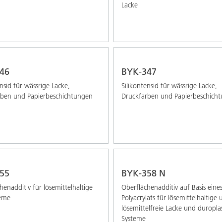
Lacke
46
BYK-347
ensid für wässrige Lacke,
Silikontensid für wässrige Lacke,
rben und Papierbeschichtungen
Druckfarben und Papierbeschich
55
BYK-358 N
henadditiv für lösemittelhaltige
Oberflächenadditiv auf Basis eine
teme
Polyacrylats für lösemittelhaltige
lösemittelfreie Lacke und duropla
Systeme