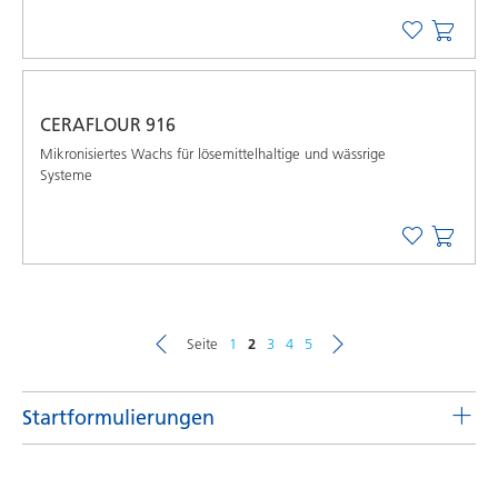
CERAFLOUR 916
Mikronisiertes Wachs für lösemittelhaltige und wässrige
Systeme
Seite
1
2
3
4
5
Startformulierungen
Mattierungsmittelpasten für lösemittelhaltige