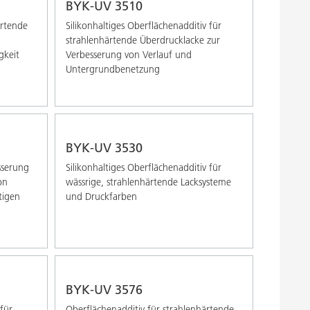
BYK-UV 3510
ärtende
Silikonhaltiges Oberflächenadditiv für
strahlenhärtende Überdrucklacke zur
gkeit
Verbesserung von Verlauf und
Untergrundbenetzung
BYK-UV 3530
sserung
Silikonhaltiges Oberflächenadditiv für
on
wässrige, strahlenhärtende Lacksysteme
tigen
und Druckfarben
BYK-UV 3576
für
Oberflächenadditiv für strahlenhärtende