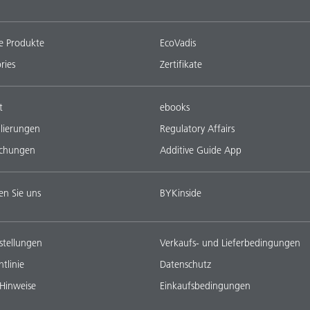
e Produkte
EcoVadis
ries
Zertifikate
t
ebooks
lierungen
Regulatory Affairs
ichungen
Additive Guide App
en Sie uns
BYKinside
stellungen
Verkaufs- und Lieferbedingungen
tlinie
Datenschutz
 Hinweise
Einkaufsbedingungen