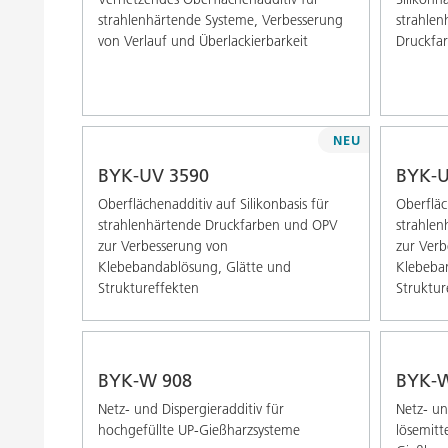
strahlenhärtende Systeme, Verbesserung
strahlen
von Verlauf und Überlackierbarkeit
Druckfa
NEU
BYK-UV 3590
BYK-U
Oberflächenadditiv auf Silikonbasis für
Oberfläc
strahlenhärtende Druckfarben und OPV
strahle
zur Verbesserung von
zur Verb
Klebebandablösung, Glätte und
Klebeba
Struktureffekten
Struktur
BYK-W 908
BYK-W
Netz- und Dispergieradditiv für
Netz- un
hochgefüllte UP-Gießharzsysteme
lösemitte