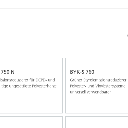
Pulverlacke
 750 N
BYK-S 760
issionsreduzierer für DCPD- und
Grüner Styrolemissionsreduzierer 
tige ungesättigte Polyesterharze
Polyester- und Vinylestersysteme,
universell verwendbarer