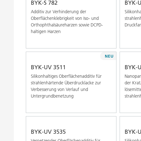
BYK-S 782
BYK-U
Additiv zur Verhinderung der
Silikonh
Oberﬂächenklebrigkeit von Iso- und
strahlen
Orthophthalsäureharzen sowie DCPD-
Druckfa
haltigen Harzen
NEU
BYK-UV 3511
BYK-U
Silikonhaltiges Oberflächenadditiv für
Nanopart
strahlenhärtende Überdrucklacke zur
der Krat
Verbesserung von Verlauf und
lösemitt
Untergrundbenetzung
strahlen
BYK-UV 3535
BYK-U
Vernetzendes Oberflächenadditiv für
Silikonh