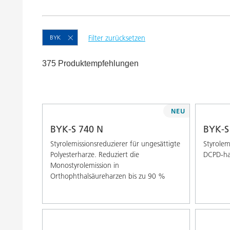
Druckfarben
Inkjet Inks
Energiespeicherung
BYK
Filter zurücksetzen
375 Produktempfehlungen
NEU
BYK-S 740 N
BYK-S
Styrolemissionsreduzierer für ungesättigte
Styrolem
Polyesterharze. Reduziert die
DCPD-hal
Monostyrolemission in
Orthophthalsäureharzen bis zu 90 %