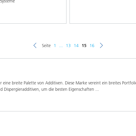
zsysteme
Seite
1
...
13
14
15
16
eine breite Palette von Additiven. Diese Marke vereint ein breites Portfo
d Dispergieradditiven, um die besten Eigenschaften
...