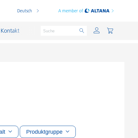
Deutsch
A member of
Kontakt
PVC Compounds
PVC-Plastisole
Schichtsilikat-Katalysatoren
Schiffslackierung und Korrosionsschutz
Schmierstoffe und Formtrennmittel
alt
Produktgruppe
Thermoplaste