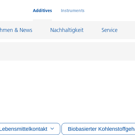
Additives
Instruments
ehmen & News
Nachhaltigkeit
Service
Klebstoffe und Dichtungsmassen
eschichtungen
Leder- und Textilbeschichtungen
nd Feuerfestindustrie
Maler- und Bautenlacke
und I&I
Öl- und Gasindustrie
Möbellacke
Papierbeschichtungen
Lebensmittelkontakt
Biobasierter Kohlenstoffgeh
cke
Personal Care