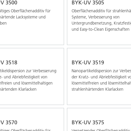
V 3500
BYK-UV 3505
altiges Oberflächenadditiv für
Oberflächenadditiv für strahlenh
härtende Lacksysteme und
Systeme, Verbesserung von
rben
Untergrundbenetzung, Kratzfesti
und Easy-to-Clean Eigenschaften
V 3518
BYK-UV 3519
ikeldispersion zur Verbesserung
Nanopartikeldispersion zur Verbe
z- und Abriebfestigkeit von
der Kratz- und Abriebfestigkeit v
elfreien und lösemittelhaltigen
lösemittelfreien und lösemittelhal
härtenden Klarlacken
strahlenhärtenden Klarlacken
V 3570
BYK-UV 3575
altiges Oberflächenadditiv für
Vernetzendes Oberflächenadditiv 