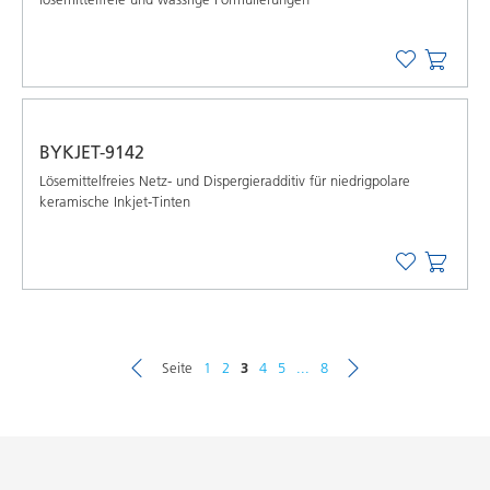
BYKJET-9142
Lösemittelfreies Netz- und Dispergieradditiv für niedrigpolare
keramische Inkjet-Tinten
Seite
1
2
3
4
5
...
8