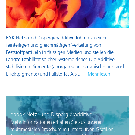
Wachsadditive
BYK Netz- und Dispergieradditive führen zu einer
feinteiligen und gleichmäßigen Verteilung von
Feststoffpartikeln in flüssigen Medien und stellen die
Langzeitstabilität solcher Systeme sicher. Die Additive
stabilisieren Pigmente (anorganische, organische und auch
Effektpigmente) und Füllstoffe. Als
...
Mehr lesen
ebook Netz- und Dispergieradditive
Mehr Informationen erhalten Sie aus unserer
multimedialen Broschüre mit interaktiven Grafiken,