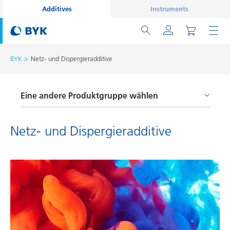
Additives
Instruments
BYK
Netz- und Dispergieradditive
Eine andere Produktgruppe wählen
Entschäumer und Entlüfter
Netz- und Dispergieradditive
Haftvermittler und Coupling Agents
Netz- und Dispergieradditive
Oberflächenadditive
Prozessadditive
Rheologieadditive