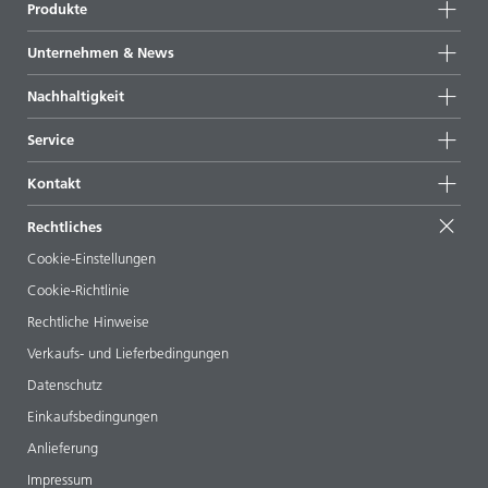
Produkte
Produktgruppen
Unternehmen & News
Alle Produkte
Unternehmensinformationen
Nachhaltigkeit
Highlights
News
Nachhaltigkeit
Service
Presse & Medien
Nachhaltige Produkte
Expertenrat
Standorte & Distributoren
Kontakt
Success Stories
Startformulierungen
Messen & Events
Kontaktieren Sie uns
EcoVadis
Rechtliches
Veröffentlichungen
Ihr Nachbar BYK
BYKinside
Zertifikate
Cookie-Einstellungen
ebooks
Management Team
Cookie-Richtlinie
Regulatory Affairs
Karriere
Rechtliche Hinweise
Additive Guide App
Folgen Sie uns
Verkaufs- und Lieferbedingungen
Videos
Datenschutz
Downloads
Einkaufsbedingungen
Anlieferung
Impressum