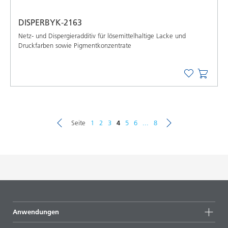
DISPERBYK-2163
Netz- und Dispergieradditiv für lösemittelhaltige Lacke und
Druckfarben sowie Pigmentkonzentrate
Seite
1
2
3
4
5
6
...
8
Anwendungen