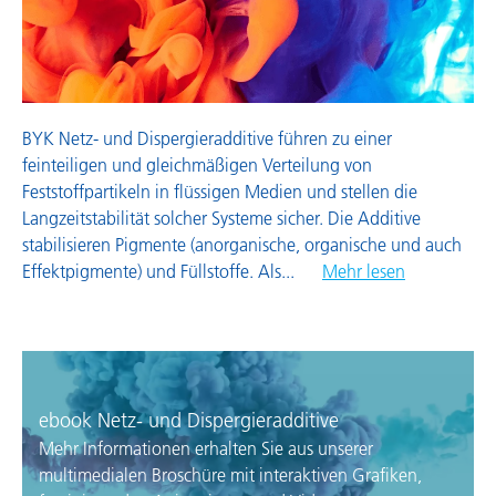
Wachsadditive
BYK Netz- und Dispergieradditive führen zu einer
feinteiligen und gleichmäßigen Verteilung von
Feststoffpartikeln in flüssigen Medien und stellen die
Langzeitstabilität solcher Systeme sicher. Die Additive
stabilisieren Pigmente (anorganische, organische und auch
Effektpigmente) und Füllstoffe. Als
...
Mehr lesen
ebook Netz- und Dispergieradditive
Mehr Informationen erhalten Sie aus unserer
multimedialen Broschüre mit interaktiven Grafiken,