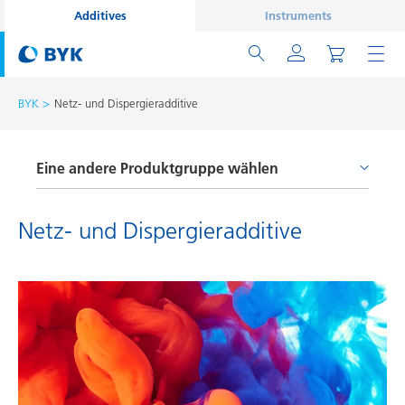
Additives
Instruments
BYK
Netz- und Dispergieradditive
Eine andere Produktgruppe wählen
Entschäumer und Entlüfter
Netz- und Dispergieradditive
Haftvermittler und Coupling Agents
Netz- und Dispergieradditive
Oberflächenadditive
Prozessadditive
Rheologieadditive