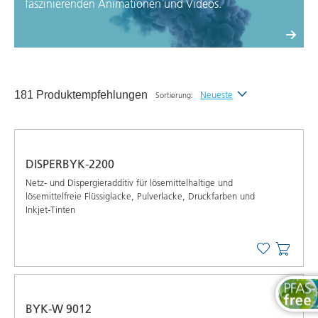
faszinierenden Animationen und Videos.
181 Produktempfehlungen
Neueste
Sortierung:
Neueste
Alphabetisch (A-Z)
DISPERBYK-2200
Alphabetisch (Z-A)
Netz- und Dispergieradditiv für lösemittelhaltige und
lösemittelfreie Flüssiglacke, Pulverlacke, Druckfarben und
Inkjet-Tinten
BYK-W 9012