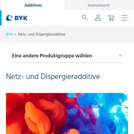
Additives
Instruments
BYK
Netz- und Dispergieradditive
Eine andere Produktgruppe wählen
Entschäumer und Entlüfter
Netz- und Dispergieradditive
Haftvermittler und Coupling Agents
Netz- und Dispergieradditive
Oberflächenadditive
Prozessadditive
Rheologieadditive