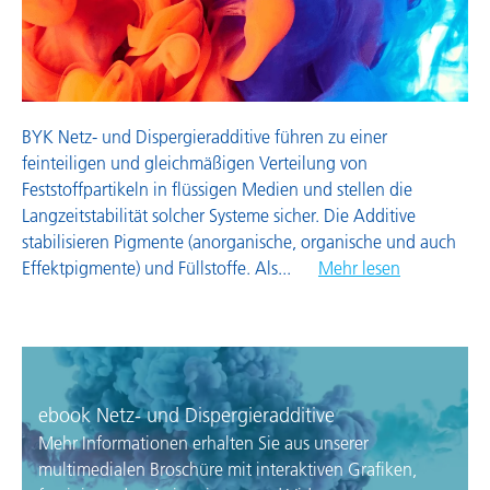
Wachsadditive
BYK Netz- und Dispergieradditive führen zu einer
feinteiligen und gleichmäßigen Verteilung von
Feststoffpartikeln in flüssigen Medien und stellen die
Langzeitstabilität solcher Systeme sicher. Die Additive
stabilisieren Pigmente (anorganische, organische und auch
Effektpigmente) und Füllstoffe. Als
...
Mehr lesen
ebook Netz- und Dispergieradditive
Mehr Informationen erhalten Sie aus unserer
multimedialen Broschüre mit interaktiven Grafiken,