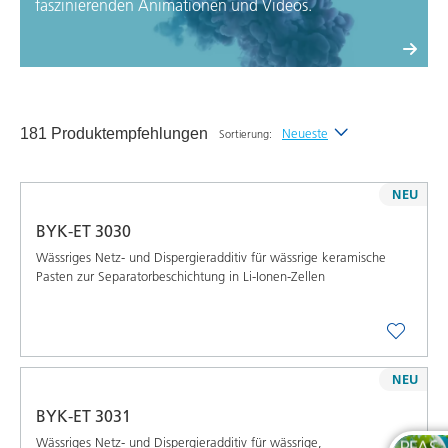
faszinierenden Animationen und Videos.
181 Produktempfehlungen
Neueste
Sortierung:
Neueste
NEU
Alphabetisch (A-Z)
BYK-ET 3030
Alphabetisch (Z-A)
Wässriges Netz- und Dispergieradditiv für wässrige keramische
Pasten zur Separatorbeschichtung in Li-Ionen-Zellen
NEU
BYK-ET 3031
Wässriges Netz- und Dispergieradditiv für wässrige,