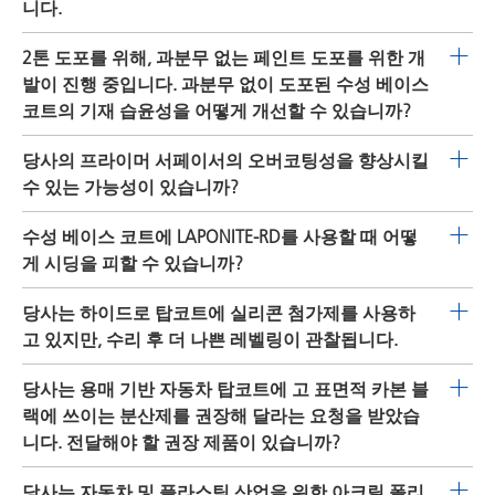
에 더 나은 선택입니다. 그러나 일부 등급의 알루미늄에는
니다.
DISPERBYK-110
이 적합합니다. 진주 광택 안료에는 대부분
일반적으로
DISPERBYK-163
은 이 안료에 유용한 첨가제입
2톤 도포를 위해, 과분무 없는 페인트 도포를 위한 개
의 경우
DISPERBYK-110
이 첫 번째 선택이며
DISPERBYK-
니다. CAB-함유 시스템에 대해 이야기하는 경우,
발이 진행 중입니다. 과분무 없이 도포된 수성 베이스
162
가 그 뒤를 잇습니다. 용량은 알루미늄의 경우 약 2-
DISPERBYK-2000
또는
DISPERBYK-2001
을 사용해 보는 것
코트의 기재 습윤성을 어떻게 개선할 수 있습니까?
2.5%(안료에 대해 고형분), 진주 광택의 경우 1.5-3%(안료
이 더 좋을 수 있습니다. 더 낮은 밀베이스 점도를 얻으려
에 대해 고형분)여야 합니다. 수성 시스템의 경우, 안료에
과분무 없는 페인트 도포 중에 베이스 코트의 충분한 기재
당사의 프라이머 서페이서의 오버코팅성을 향상시킬
면, 밀베이스에 3-5% n-부탄올을 첨가하는 것이 더 좋습니
따라
DISPERBYK-2060
,
DISPERBYK-192
또는
DISPERBYK-
습윤을 보장하려면, 일반적으로
BYK-345
또는
BYK-349
와
수 있는 가능성이 있습니까?
다. 권장되는 첨가량은 안료에 대해 15% 고형 첨가제입니
180
을 제안합니다. 사용량은 알루미늄의 경우 2-5%(고체
같은 더 많은 양의 실리콘 계면활성제를 사용해야 합니다.
다. 기술 서비스 지원.
안료에 대해 고형분), 진주 광택 안료의 경우 약 5%(고체
BYK-3560
계면을 향할 수 있을 때 경화된 페인트의 표면
수성 베이스 코트에 LAPONITE-RD를 사용할 때 어떻
다른 옵션은 신규 개발된 첨가제를 클리어 코팅에 도입하
안료에 대해 고형분)여야 합니다.
에너지를 증가시킬 수 있습니다. 그 효과는 용량과 경화 온
게 시딩을 피할 수 있습니까?
여 수성 베이스 코트가 경화된 클리어 코팅에 매우 잘 습윤
도에 따라 다릅니다. 그것은 유성 및 수성 시스템에서 작용
되도록 만전을 기하는 것입니다.
첫 번째 LAPONITE는 교반하면서 탈염수에 천천히 첨가해
당사는 하이드로 탑코트에 실리콘 첨가제를 사용하
할 수 있으며 액체 페인트의 표면 장력에 영향을 미치지 않
야 합니다. 이것은 겔 입자의 형성을 방지합니다. 또한 그것
고 있지만, 수리 후 더 나쁜 레벨링이 관찰됩니다.
습니다.
이 액체인 동안에만 LAPONITE 용액을 첨가하는 것이 중요
더 나쁜 레벨링은 경화된 탑코트의 낮은 표면 에너지로 인
당사는 용매 기반 자동차 탑코트에 고 표면적 카본 블
합니다. 폴리프로필렌 글리콜을 후첨가하면 LAPONITE 용
해 발생합니다. 실리콘 및 폴리에터 개질된 아크릴레이트
랙에 쓰이는 분산제를 권장해 달라는 요청을 받았습
액의 사용 시간이 크게 늘어납니다.
BYK-3565
를 사용하면 파열공 방지 특성을 제공하고 페인
니다. 전달해야 할 권장 제품이 있습니까?
트의 표면 에너지를 증가시켜 수리된 층의 습윤 및 레벨링
첨가제 유형은 사용되는 안료 유형에 따라 크게 달라집니
당사는 자동차 및 플라스틱 산업을 위한 아크릴 폴리
을 개선합니다. 특정 표면 슬립이 필요한 경우에도,
BYK-