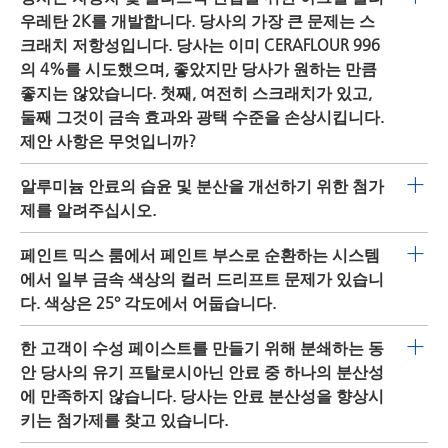
다. 첫 번째 권장 사항은
DISPERBYK-2200
,
DISPERBYK-
우레탄 2K를 개발합니다. 당사의 가장 큰 문제는 스
3566
을 사용할 수 있습니다.
2000
,
DISPERBYK-2001
.입니다. 안료에 대한 70%의 첨가
크래치 저항성입니다. 당사는 이미 CERAFLOUR 996
제 고형분 수준의 베이스 코트 시스템에서. 탑 코트에 대해
의 4%를 시도했으며, 좋았지만 당사가 원하는 만큼
동일한 수준의 첨가물을 사용하는
DISPERBYK-2013
,
좋지는 않았습니다. 첫째, 여전히 스크래치가 있고,
DISPERBYK-2200
,
DISPERBYK-2014
또는
DISPERBYK-161
둘째 그것이 금속 효과와 광택 수준을 손상시킵니다.
을 권장합니다. 또한 시판되는 실험실 제품(LP 제품)을 사용
제안 사항은 무엇입니까?
할 수 있으며, 이러한 제안이 도움이 될 경우 당사에 문의하
건조 스크래치 저항성을 개선하려면,
NANOBYK-3650
또
알루미늄 안료의 습윤 및 분산을 개선하기 위한 첨가
십시오.
는
NANOBYK-3652
및 NANOBYK-3610를 4% 전달 형태의
제를 알려주십시오.
용량으로 사용해보십시오. 다른 표면 활성 첨가제 없이 먼
일반적으로, 이 문제에 대해 다음 첨가제 중 하나를 선택할
페인트 믹스 룸에서 페인트 부스로 순환하는 시스템
저 이러한 첨가제를 테스트하십시오. 추가 테스트에 따른
수 있습니다. 용매 기반 시스템의 경우라면, 당사의
에서 일부 금속 색상의 컬러 드리프트 문제가 있습니
표면 활성 첨가제 첨가.
DISPERBYK-162
및/또는
DISPERBYK-110
을 2.0-2.5(안료에
다. 색상은 25° 각도에서 어둡습니다.
대해 고형분) 사이의 용량으로 사용해 볼 수 있습니다. 또
당신이 설명하고 있는 이 문제는 무엇보다 금속성 안료와
한 고객이 수성 페이스트를 만들기 위해 분쇄하는 동
다른 중요한 점은 균일한 외관(흐려짐 방지)을 얻기 위한 알
더 관련이 있는 것 같습니다. 그 페인트가 순환 시스템으로
안 당사의 유기 프탈로시아닌 안료 중 하나의 분산성
루미늄 플레이트의 배향입니다. 이를 위해 다음과 같은 첨
지속적으로 펌핑된다는 사실로 인해, 중대한 펌프 시스템
에 만족하지 않습니다. 당사는 안료 분산성을 향상시
가제를 제안할 수 있습니다.
CERAFAK 103
,
CERAFAK 106
,
에서 고 전단력이 발생합니다. 이는 금속성 안료를 손상시
키는 첨가제를 찾고 있습니다.
CERAFAK 110
(무방향제),
CERATIX 8561
,
CERATIX 8563
또
킬 수 있습니다. 이것이 확실히 문제라면, ECKART 회사에
는
CERATIX 8566
(무방향제). 수성 시스템의 경우, 권장 사