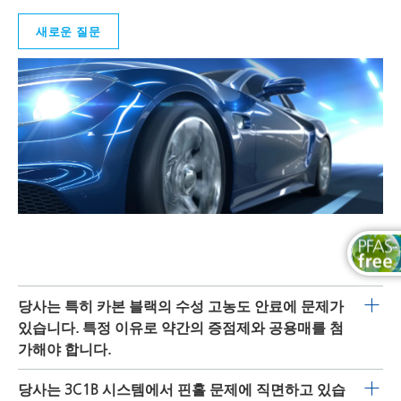
건축물용 화학재료
새로운 질문
바닥재용 도료
주물 및 내화물
공업용 도료
잉크젯 잉크
윤활유 및 이형제
선박 및 중방식용 도료
분체용 도료
인쇄 잉크
당사는 특히 카본 블랙의 수성 고농도 안료에 문제가
있습니다. 특정 이유로 약간의 증점제와 공용매를 첨
열가소성 수지
가해야 합니다.
목공용 도료
DISPERBYK-2012
및
DISPERBYK-2014
는 수희석성 및 에멀
당사는 3C1B 시스템에서 핀홀 문제에 직면하고 있습