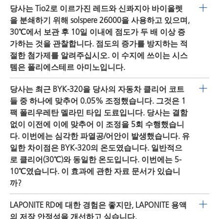
먼저
DISPERBYK-2012
, DISPERBYK-2014 및
DISPERBYK-
당사는 Tio2로 이르가진 레드와 신콰지아 바이올렛
서 특히 공격적인 순환 라인을 위해 개발한 소위 비분해 플
항은
DISPERBYK-180
및/또는
DISPERBYK-192
또는
190
을 사용해 보십시오. 프탈로시아닌 안료로 계산된 습윤
을 분쇄하기 위해 solspere 26000을 사용하고 있으며,
레이크(NDF)라는 특수 알루미늄 안료를 사용할 필요가 있
DISPERBYK-2060
며 배향은
AQUATIX-8421
과 Laponite-RD
분산제의 활성 물질 20-30%를 사용하는 것을 권장합니다.
30℃에서 보관 후 10일 이내에 점도가 두 배 이상 증
습니다. 때로는 알루미늄 플레이크 배향의 문제일 뿐이며,
를 함께 사용합니다.
가하는 것을 관찰합니다. 점도의 증가를 방지하는 적
도포 과정에서 알루미늄 플레이크를 균일하게 형성하기 위
절한 첨가제를 알려주십시오. 이 수지에 쓰이는 시스
해 약간의 왁스 분산액을 첨가하여 해결할 수도 있습니다.
템은 폴리에스테르 아미노입니다.
그런 다음 예를 들어,
CERAFAK 103
또는
CERAFAK 106
, 리
올로지 개질된
CERATIX 8561
또는
CERATIX 8563
의 혼입
이르가진 레드 및 신콰지아 바이올렛에 대해
DISPERBYK-
당사는 최근 BYK-320을 당사의 자동차 클리어 코트
은 매우 유용합니다.
2001
을 사용해 보십시오(계산: 안료에 25% 고형 첨가제).
들 중 하나에 맞추어 0.05% 조정했습니다. 그것은 1
사용하는 TiO2에 따라,
DISPERBYK-110
(염기 처리된 TiO2
팩 폴리우레탄 멜라민 타입 도료입니다. 당사는 결함
용) 또는
DISPERBYK-180
(산성 처리된 TiO2용)이 최선의 선
없이 이전에 이에 맞추어 이 조정을 5회 수행했습니
택입니다(TiO2에 1.5% 고형 첨가제). 이것이 공동분쇄(모
다. 이번에는 심각한 파열공/어안이 발생했습니다. 유
든 안료를 함께 분쇄)인 경우, 각 개별 안료에 대해 계산하
일한 차이점은 BYK-320의 온도였습니다. 일반적으
고 그에 따라 습윤분산제의 양을 첨가합니다.
로 클리어(30℃)와 동일한 온도입니다. 이번에는 5-
10℃였습니다. 이 효과에 관한 자료 문서가 있습니
까?
클리어 코트와 첨가제의 온도는 혼입 효율에 큰 영향을 미
LAPONITE RD에 대한 경험은 좋지만, LAPONITE 용액
치며, 이는 심각한 표면 변질을 유발할 수 있습니다. 온도가
의 저장 안정성을 개선하고 싶습니다.