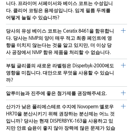
젼, 두 가지 모두를 위해 수지 함유 안료 분쇄물에 쓰이는
니다. 프라이머 서페이서와 베이스 코트는 수성입니
것으로서 당사가 첫 번째로 선택하는 것입니다. 슬러리 분
다. 클리어 코팅은 용제성입니다. 임계 필름 두께를
쇄는 아민, 증점제, 계면활성제 및 공용매의 존재를 허용합
어떻게 늘릴 수 있습니까?
니다. 두 제품 모두 주로 투명하고 불투명한 유기 안료인,
특히 3 코트 1 베이크(3C1B) 또는 프라이머 없는 공정은 핀
당사의 유성 베이스 코트는 Ceratix 8461을 함유합니
광범위한 안료의 우수한 안정화를 제공합니다. 카본 블랙
홀 형성에 대한 잠재력이 높습니다. 핀 홀은 프라이머 서페
다. 당사는 NMP의 양이 매우 적고 최종 페인트에 영
으로 높은 분사력을 이룰 수 있습니다. pH-민감성 시스템
이서 또는 베이스 코트에서의 공기 포집으로 인해 발생합
향을 미치지 않는다는 것을 알고 있지만, 더 이상 당
의 안정성에 미치는 부정적 영향이 없습니다.
니다. 클리어 코트를 상단에 도포하면, 결함이 보입니다 1-
사 공장에서 NMP 함유 제품을 처리할 수 없습니다.
3%의
BYKETOL-WA
또는
BYKETOL-AQ
를 후첨가하면 핀
당사는 무NMP 드롭인 용액으로서
CERATIX-8561
을 개발
부틸 글리콜의 새로운 라벨링은 Disperbyk-2000에도
홀 한계가 증가할 수 있습니다. 특히
BYK-015
또는
BYK-
했습니다. 많은 고객이 아무 문제없이 이미 무NMP
영향을 미칩니다. 대안으로 무엇을 사용할 수 있습니
011
및
BYKETOL-WA
또는 -
AQ
와 같은 소포제의 조합은 많
CERATIX 유형(
CERATIX-8561
,
CERATIX-8563
및 CEATIX
까?
은 도움이 됩니다.
8466)으로 전환했습니다.
당사가 현재 갖추고 있는 지식에 근거하면 부틸 글리콜을
알루미늄과 진주에 좋은 첨가제를 권장해주세요.
30% 넘게 함유하는 모든 제품은 향후에 독성 라벨을 받게
귀하의 정보가 제한되어 있으므로 몇 가지 일반적인 권장
산가가 낮은 폴리에스테르 수지에 Novoperm 옐로우
됩니다. 이는
DISPERBYK-2000
에도 영향을 미칩니다. 당사
제품만 제공할 수 있습니다. 일반적으로 용매 기반 시스템
HR70을 분산시키기 위해 권장하는 분산제는 어느 것
는 사용가능한 LP 제품으로서 부틸 글리콜이 없는 대안을
에는 당사 제품
DISPERBYK-162
또는
DISPERBYK-110
을 사
입니까? 당사는 현재 DISPERBYK-163을 사용하고 있
가지고 있습니다. 현지 BYK 팀에 문의하십시오.
용할 수 있습니다.
DISPERBYK-162
는 보통 알루미늄 안료
지만 안료 습윤이 좋지 않아 장력에 많은 문제가 있습