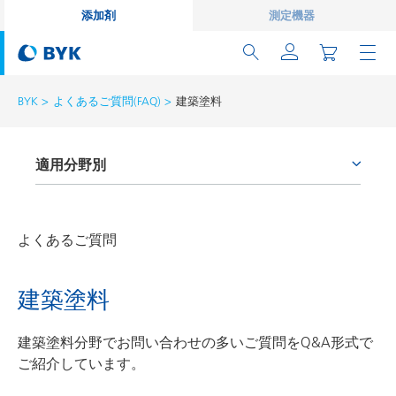
添加剤
測定機器
BYK
よくあるご質問(FAQ)
建築塗料
適用分野別
接着剤およびシーラント
建築塗料
よくあるご質問
自動車・車両用塗料
建築塗料
自動車補修塗料
缶コーティング
建築塗料分野でお問い合わせの多いご質問をQ&A形式で
ご紹介しています。
コイルコーティング