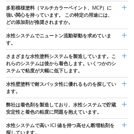
は少量のコーティング適合シリコンを含有しており、
で、非常に良好な相溶性と優れた自発的な消泡効果を示
DISPERBYK-199
は、ミルベース粘度を大幅に低下させ、
多彩模様塗料（マルチカラーペイント、MCP）に
APEO フリーで貯蔵安定性に優れ、製品自体の分離は起
します。
顔料の優れた濡れも得られます。汎用の種ペイントでも
強い関心を持っています。 この特定の用途には、
きません。 弊社の方針として、全調合に対して 0.1～
白ベースの色受容性は非常に良好です。本製品は酸化鉄
どの添加剤が推奨されますか。
0.5％の添加剤（納入形態）を推奨します。 確実に消泡
系顔料に使用可能であり、各種の透明酸化鉄にも使用で
剤をよく分布させてクレーター形成を防ぐため、導入仲
この技術には LAPONITE グレードが強く推奨されます。
水性システムでニュートン流動挙動を求めていま
きます。
は十分高いせん断力を加えなければなりません。
この用途では、特に
LAPONITE S 482
と
LAPONITE RDS
の
す。
試験に成功しています。
LAPONITE RDS
は、無機ポリリ
RHEOBYK-T 1000 VF
と
RHEOBYK-T 1010 VF
はともに、
さまざまな水性塗料システムを製造しています。こ
ン酸塩ペプタイザーを含む合成層状ケイ酸塩です。水中
ニュートン流動挙動を生成する会合性ポリウレタン増粘
れらのシステムは後から着色します。いくつかのシ
で水和して膨潤し、ゾルとして知られる低粘度で無色透
剤です。両製品は高せん断領域で粘度を増加させ、低せ
ステムで粘度が大幅に低下します。
明のコロイド分散系が得られます。水中濃度 10％で、24
ん断領域で与える影響は極めてわずかです。これらの添
時間にわたって自由流動を維持します。少量の電解質を
RHEOBYK-7600
は、低せん断領域で粘度をかなり増加さ
水性壁塗料で耐スパッタ性に優れるものを探してい
加剤は液体なので、取り扱いが簡単です。導入の際に、
添加すると、高チキソトロピー性ゲルが速やかに形成さ
せ、着色剤の添加時に粘度を安定化し、色受容性を向上
ます。
pH 値の調整や温度制御は不要です。 推奨レベル： 目標
れます。
LAPONITE S 482
は、特許を取得した分散剤で変
させます。かなりのたれ防止と良好なレベリングが得ら
とする調合の性質に応じて、全調合に対して 1.0～4.0％
性した合成層状ケイ酸塩です。水中で水和して膨潤し、
弊社の高せん断増粘剤
RHEOBYK-L 1400 VF
、
RHEOBYK-T
弊社は着色剤を製造しており、水性システムで貯蔵
れます。本添加剤は液体で、その組成のためシステムに
の添加剤（納入形態）。 上記の推奨レベルを方針として
ゾルとして知られる半透明で無色のコロイド分散液が得
1000 VF
、
RHEOBYK-T 1010 VF
は、塗布の際のスパッタ
安定性と着色の粘度に問題を抱えています。
非常に良く適合するので、導入や取り扱いが簡単です。
使用することができます。最適なレベルは、一連のラボ
られます。水中の固体濃度 25％で、1 年間にわたって自
を抑制します。層の厚みを増加させることにより、流動
たれの傾向や貯蔵安定性が改善されます。導入の際に、
試験を通して決定されます。
由流動を維持します。少量の電解質を添加するか、樹
OPTIGEL-WX
は、活性フィロケイ酸塩ベースのレオロジ
水性システムで高い ICI 値を持つ高せん断増粘剤を
性とレベリングの間の優れたバランスを実現することが
pH 値の調整や温度制御は不要です。高せん断領域で有効
脂、界面活性剤、顔料などを含む調合を添加すると、高
ー添加剤で、中せん断領域でも中程度の影響で水系にチ
探しています。
可能です。これらの添加剤は液体なので、取り扱いが簡