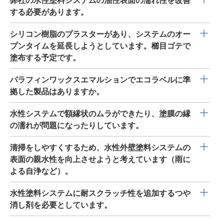
弊社の水性塗料システムの油性表面の濡れ性を改善
械的応力のレベルが減少し、どのような物体も滑りやす
ムでチキソトロピー流動挙動を生成するための、有機親
する必要があります。
くなります。
和性フィロケイ酸塩ベースの粉末状レオロジー添加剤で
BYK-3450
と
BYK-3451
は、非常に小さく移動性のあるシ
シリコン樹脂のプラスターがあり、システムのオー
す。その特別な有機的修飾のため、
CLAYTONE-AF
は非極
リコン系界面活性剤用添加剤です。表面張力を大幅に減
プンタイムを延長しようとしています。櫛目ゴテで
性から中程度の極性を持つコーティングシステムの流動
少させることで、塗料システムよりも表面張力が小さい
塗布する予定です。
挙動に影響を与えるのに最適です。本添加剤を使用する
表面（油性金属またはその他の非極性表面など）での濡
とチキソトロピー流動挙動が得られるため、たれ防止性
AQUACER 497
と
AQUACER 539
はパラフィン系ワック
パラフィンワックスエマルションでエコラベルに準
れ性が向上します。
が向上すると同時に、良好なレベリングが維持されま
スエマルションです。低融点のワックス粒子が、櫛目ゴ
拠した製品はありますか。
す。また、貯蔵安定性が最適化され、顔料やフィラーの
テで塗布する際、滑らかな仕上げ面を提供します。
沈降を防止します。本添加剤は撹拌中に導入され、でき
AQUACER 1039
は、
AQUACER 539
をエコラベルに準拠
水性システムで額縁状のムラができたり、塗膜の縁
れば少なくとも 10 分間、高せん断力でミルベースで分
させた製品です。
の濡れが問題になったりしています。
散させます。または、10％のペーストを使用して導入す
ることも可能です。
CLAYTONE-AF
の効果は、ブースター
RHEOBYK-H 3300VF
は、水系用 VOC フリーの会合性増
清掃をしやすくするため、水性外壁塗料システムの
や少量の極性溶剤または水を添加することで強化するこ
粘剤（HEUR）で、わずかな擬塑性流動挙動を生成しま
表面の親水性を向上させようと考えています（雨に
とが可能です。 推奨レベル： 全調合に対して 0.3～2％
す。この擬塑性は、塗料システムのはじき性を上回りま
よる自浄など）。
の添加剤（納入形態）。 上記の推奨レベルを方針として
す。そのため、塗布した状態で塗膜が形成されます。
使用することができます。最適なレベルは、一連のラボ
BYK-3566
は、レベリングを向上させ、表面エネルギー
水性塗料システムに耐スクラッチ性を追加するつや
試験を通して決定されます。
を増加させる界面活性添加剤です。特別な修飾のため、
消し剤を必要としています。
統合された親水性基が空中を向くことで、雨が表面を完