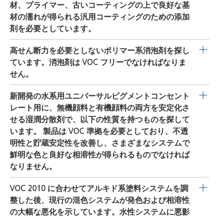
を示します。
BYK-014
はエミッションフリーで、曇りは
材、プライマー、古いコーティングの上で良好な基
与えません。本製品は、顔料系のシステムと透明仕上げ
発生しません。PVC 範囲が 30～85 の内装および外装用
材の濡れが得られる汎用コーティングのための添加
の両方で使用可能です。
BYK-1780
と
BYK-1781
は、ポ
の水系ディスパージョンに対して推奨され、pH 3～12 の
剤を必要としています。
リエーテル変性ポリジメチルシロキサンと疎水性固体に
広い範囲に適しています。
BYK-014
は汎用性が高く、プ
基づく 100％の製品です。
BYK-1785
と
BYK-1786
は、
BYK-349
は、VOC フリーのコーティング用に特別に開発
高せん断力を必要としないポリマー系消泡剤を探し
ラスターでも接着剤でも同等に機能します。黄変、色受
ポリエーテル変性ポリジメチルシロキサンと疎水性固体
されたシリコン系界面活性剤です。この添加剤には、伸
ています。消泡剤は VOC フリーでなければなりま
容性、臭いに対する悪影響はありません。
BYK-014
は非
に基づくエマルション消泡剤です。 弊社の方針として、
び、基材の濡れ、レベリングの効率が高いという利点が
せん。
常に経済的であり、導入が容易です。
全調合に対して 0.3～1％の添加剤（納入形態）を推奨し
あります。表面張力の大幅な低下と発泡性が非常に低い
ます。 確実に消泡剤をよく分布させてクレーター形成を
BYK-1710
は疎水性粒子を含有するポリマー系消泡剤で
新開発の水系用ユニバーサルピグメントコンセント
ことが主要な利点です。
防ぐため、導入中は十分高いせん断力を加えなければな
す。消泡性は自発的であり、優れています。本添加剤は
レート用に、無機顔料と有機顔料の両方を安定化さ
りません。
VOC フリー（<1500 ppm ヘッドスペース GC）で、一般
せる湿潤分散剤で、以下の性質を持つものを探して
的な指令を満たします。
BYK-1710
は導入が容易であ
います。 製品は VOC 準拠を必要としており、不透
り、製造工程の全段階で使用可能です。
明性と貯蔵安定性を改善し、さまざまなシステムで
鮮明な色と良好な相溶性が得られるものでなければ
なりません。
VOC 準拠のピグメントコンセントレートの開発のために
VOC 2010 に合わせてアルキド系塗料システムを調
は、
DISPERBYK-2060
、
2061
、
-2062
の一連の製品の使用
整した後、現行の混色システムが発色および相溶性
を強く推奨します。 グリコール含有の水系用ピグメント
の大幅な悪化を示しています。水性システムに悪影