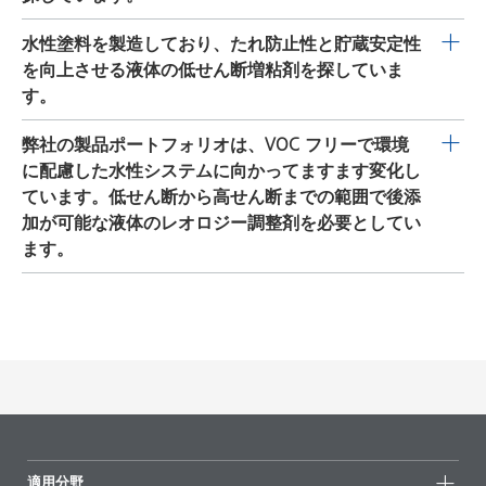
なレオロジー添加剤と併用することで、最適な加工性が
チキソトロピー性ゲルが速やかに形成されます。 弊社の
キソトロピー流動挙動を生成します。最高の結果を得る
単です。導入の際に、pH 値の調整や温度制御は不要で
得られます。 推奨レベル： 目標とする調合の性質に応じ
専門家は出発点の調合を喜んで提供します。
弊社の高せん断増粘剤 RHEOBYK-L 1400 VF、RHEOBYK-T
水性塗料を製造しており、たれ防止性と貯蔵安定性
ためには、
OPTIGEL-WX
を顔料と研削することが推奨さ
す。RHEOBYK-H シリーズなどの低せん断領域で有効な
て、全調合に対して 0.1～1.5％の添加剤（納入形態）。
1000 VF、RHEOBYK-T 1010 VF は高せん断領域で粘度を
を向上させる液体の低せん断増粘剤を探していま
れます。 推奨レベル： 目標とする調合の性質に応じて、
レオロジー添加剤と併用することで、最適な加工性が得
例外的な場合では、添加量を 2％まで増加することが可
増加させ、低せん断領域では大きな影響を与えません。
す。
全調合に対して 0.3～2.0％の添加剤（納入形態）。 上記
られます。
能です。 上記の推奨レベルを方針として使用することが
加工性を改善し、層の厚みを増加させることにより、流
の推奨レベルを方針として使用することができます。最
推奨レベル：
できます。最適なレベルは、一連のラボ試験を通して決
出発点として、
RHEOBYK-H 7625 VF
を推奨します。 他
弊社の製品ポートフォリオは、VOC フリーで環境
動性とレベリングの間の優れたバランスを実現すること
適なレベルは、一連のラボ試験を通して決定されます。
目標とする調合の性質に応じて、全調合に対して 1.0～
定されます。
にも以下のように広範囲の低せん断増粘剤があります：
に配慮した水性システムに向かってますます変化し
が可能です。本添加剤は液体なので、取り扱いが簡単で
第 2 のオプションである
RHEOBYK-7420
ES は液体レオ
4.0％の添加剤（納入形態）。
RHEOBYK-H 3300 VF
、
RHEOBYK-H 6500 VF
、
RHEOBYK-
ています。低せん断から高せん断までの範囲で後添
す。導入の際に、pH 値の調整や温度制御は不要です。
ロジー添加剤で、たれ防止性と沈降防止性を改善するた
上記の推奨レベルを方針として使用することができま
H 7500 VF
、
RHEOBYK-H 7625 VF
、
RHEOBYK-7610
。すべ
加が可能な液体のレオロジー調整剤を必要としてい
推奨レベル： 目標とする調合の性質に応じて、全調合に
め、中せん断領域で影響を与えることなくチキソトロピ
す。最適なレベルは、一連のラボ試験を通して決定され
ての製品が高擬塑性レオロジー調整剤です。
RHEOBYK-
ます。
対して 1.0～4.0％の添加剤（納入形態）。 上記の推奨レ
ー流動挙動を生成します。制御された撹拌の下で添加す
ます。
H 3300 VF
が最も穏和な製品で、
RHEOBYK-H 7625 VF
、
ベルを方針として使用することができます。最適なレベ
ることで最適な分布を確保し、塗布における可能な限り
水系向けの広範囲の VOC フリー、APEO フリー、スズフ
RHEOBYK-7610
、
RHEOBYK-H 6500 VF
、
RHEOBYK-H
ルは、一連のラボ試験を通して決定されます。
最高の有効性と再現性を実現します。また、本添加剤
リーの会合性増粘剤（HEUR）があります。 低せん断領
7500 VF
が続きます。 推奨レベル： 目標とする調合の性
は、後添加として導入することでその後に粘度を調整す
域の製品：
RHEOBYK-H 3300 VF
,
RHEOBYK-H 6500 VF
,
質に応じて、全調合に対して 0.1～1.5％の添加剤（納入
るためにも適しています。 推奨レベル： 目標とする調合
RHEOBYK-H 7500 VF
,
RHEOBYK-H 7625 VF
,
RHEOBYK-
形態）。例外的な場合では、添加量を 2％まで増加する
の性質に応じて、全調合に対して 0.3～3.0％の添加剤
7600
、
RHEOBYK-7610
中せん断領域の製品：
RHEOBYK-
ことが可能です。 上記の推奨レベルを方針として使用す
（納入形態）。 上記の推奨レベルを方針として使用する
M 2600 VF
、添加量およびシステムに応じて
RHEOBYK-H
ることができます。最適なレベルは、一連のラボ試験を
ことができます。最適なレベルは、一連のラボ試験を通
3300 VF
および
RHEOBYK-H 6500 VF
高せん断領域の製
通して決定されます。
して決定されます。 両方の添加剤を併用することで、貯
品： RHEOBYK-L 1400、RHEOBYK-T 1000 VF、RHEOBYK-
適用分野