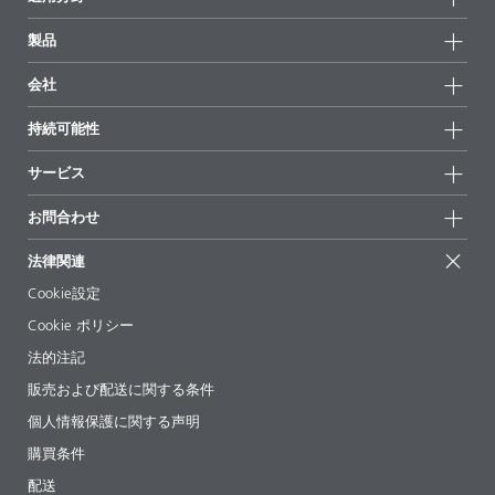
蔵安定性とシネレシス防止および沈降防止について最高
T 1010 VF
の結果が得られます。
製品
製品グループ
会社
全製品
会社情報
持続可能性
ハイライト
ニュース
持続可能性
サービス
拠点と販売代理店
持続可能な製品
お問合せ
展示会 & イベント
お問合わせ
サクセスストーリー
配合の出発点
経営陣
お問合せ先
EcoVadis
法律関連
論文記事
キャリア
BYKinside
証明書
Cookie設定
ebooks(電子書籍)
フォロー
Cookie ポリシー
法令情報
法的注記
添加剤ガイドアプリ
販売および配送に関する条件
ビデオ
個人情報保護に関する声明
ダウンロード
購買条件
配送