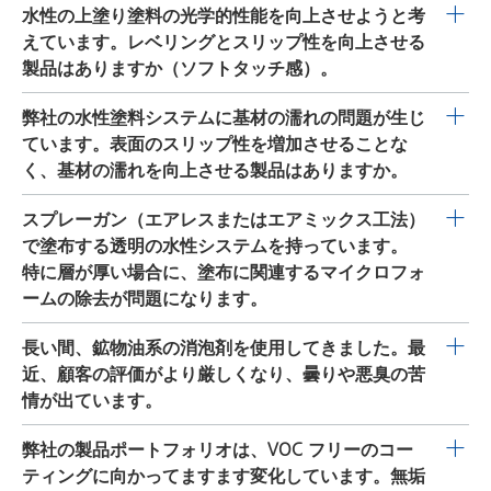
CERAFLOUR 927 N
は、微細化された変性ポリエチレンワ
水性の上塗り塗料の光学的性能を向上させようと考
全に濡らし、確実に表面を清掃できるようになります。
ックス添加剤です。新しく開発された組成により、優れ
えています。レベリングとスリップ性を向上させる
これにより、より均一な外観が得られます。
たつや消し性と同時に機械的抵抗性が得られます。
製品はありますか（ソフトタッチ感）。
BYK-378
は、高分子シリコン添加剤で、表面の上部に移
弊社の水性塗料システムに基材の濡れの問題が生じ
動してシステムのレベリングおよびスリップ性を向上さ
ています。表面のスリップ性を増加させることな
せます。
く、基材の濡れを向上させる製品はありますか。
BYK-3760
はシリコン含有表面添加剤です。表面張力を
BYK-349
は、水性コーティング用のシリコン系界面活性
スプレーガン（エアレスまたはエアミックス工法）
低下させてスリップ性を増加し、泡の安定化はあまり起
剤で、表面張力をかなり低下させるため、良好な基材の
で塗布する透明の水性システムを持っています。
こりません。
濡れが得られます。表面のスリップ性は増加させず、共
特に層が厚い場合に、塗布に関連するマイクロフォ
溶剤を含まないシステムに適しています。
ームの除去が問題になります。
塗布に関連するマイクロフォームを防止するためには、
長い間、鉱物油系の消泡剤を使用してきました。最
弊社の
BYK-1780
、
-1781
、
-1785
、
-1786
の一連の製品
近、顧客の評価がより厳しくなり、曇りや悪臭の苦
を推奨します。 これらの製品は、水系、特にエアレスま
情が出ています。
たはエアミックス塗布のシステムで非常に有効です。マ
BYK-014
は、アクリレートや VAE（エチレン酢酸ビニ
弊社の製品ポートフォリオは、VOC フリーのコー
イクロフォームに対する非常に優れた保護をコーティン
ル）などのさまざまなディスパージョンで優れた消泡性
ティングに向かってますます変化しています。無垢
グに提供し、透明性や高光沢システムの光沢には影響を