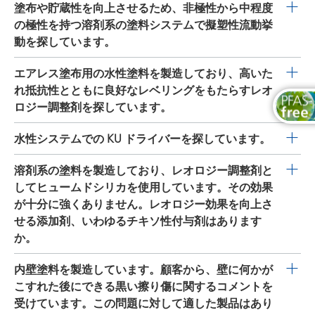
BYK-3450
と
BYK-3451
は、非常に小さく移動性のあるシ
塗布や貯蔵性を向上させるため、非極性から中程度
リコン系界面活性剤用添加剤です。表面張力の大きな差
の極性を持つ溶剤系の塗料システムで擬塑性流動挙
を補い、表面のクレーター形成を抑制します。
動を探しています。
GARAMITE-7303
は、従来の有機親和性フィロケイ酸塩
エアレス塗布用の水性塗料を製造しており、高いた
（有機粘土）と比較して複数の利点を提供するレオロジ
れ抵抗性とともに良好なレベリングをもたらすレオ
ー添加剤です。従来のフィロケイ酸塩は通常、分散を保
ロジー調整剤を探しています。
つために高せん断力での導入と極性のアクチベーターを
RHEOBYK-7610
は、低せん断領域で粘度をかなり増加さ
水性システムでの KU ドライバーを探しています。
必要とします。これに対して、
GARAMITE-7303
は中程
せると同時に、非常に良好なレベリングを維持します。
度のせん断力の下、溶剤およびバインダーへ容易に導入
RHEOBYK-M 2600 VF
は、中せん断領域で粘度を大幅に
溶剤系の塗料を製造しており、レオロジー調整剤と
本添加剤は液体で、取り扱いが容易です。貯蔵安定性が
および活性化することが可能です。本添加剤は高擬塑性
増加させます。本添加剤を使用すると、塗布の際のスパ
してヒュームドシリカを使用しています。その効果
向上します。導入の際に、pH 値の調整や温度制御は不要
粘度プロファイルを持っています。
GARAMITE-7303
ッタが抑制され、良好なレベリングを持つより厚い層が
が十分に強くありません。レオロジー効果を向上さ
です。自己レベリングおよび高いたれ防止性のため、
は、低せん断領域で高粘度の調合を製造することを可能
得られます。本添加剤は液体なので、取り扱いが簡単で
せる添加剤、いわゆるチキソ性付与剤はあります
RHEOBYK-7610
の使用はエアレス、エアミックス、HVLP
にし、その結果、非常に優れた沈降防止性およびシネレ
す。導入の際に、pH 値の調整や温度制御は不要です。
か。
塗布用のシステムでの使用が特に推奨されます。高せん
シス防止性が得られます。せん断力を加えることにより
RHEOBYK-M 2600 VF
は、アクリル酸、アクリル酸スチ
断領域で有効なレオロジー添加剤と併用することで、最
粘度が大幅に低下し、塗布性が大幅に向上します。本添
RHEOBYK-7405
は、芳香族フリーおよびスズフリーのレ
内壁塗料を製造しています。顧客から、壁に何かが
レン、ポリ酢酸ビニルのバインダーベースの多様な水系
適な加工性が得られます。 推奨レベル： 目標とする調合
加剤はさまざまな方法で導入可能です。GARAMITE-7303
オロジー添加剤で、チキソトロピー促進剤として、有機
こすれた後にできる黒い擦り傷に関するコメントを
や、PU およびアルキド系エマルション、エポキシ分散液
の性質に応じて、全調合に対して 0.2～2％の添加剤（納
をミルベースで直接分散させるか、溶剤中の 10～15％の
親和性フィロケイ酸塩または発熱性ヒュームドシリカを
受けています。この問題に対して適した製品はあり
で使用されます。 推奨レベル： 目標とする調合の性質に
入形態）。 上記の推奨レベルを方針として使用すること
ペーストとしてミルベースまたはレットダウンに添加し