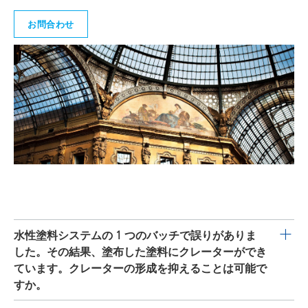
建設材料
お問合わせ
床用塗料
鋳造および耐火
一般工業用塗料
インクジェットインキ
潤滑油および離型
防食および船舶塗料
粉体塗料
印刷インキ
水性塗料システムの 1 つのバッチで誤りがありま
した。その結果、塗布した塗料にクレーターができ
熱可塑性プラスチック
ています。クレーターの形成を抑えることは可能で
木工および家具用塗料
すか。