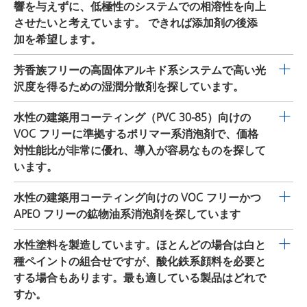
コンセントレートを使用するとき、これらの製品の中で
響を与えずに、低極性のシステムでの相溶性を向上
混色システム用顔料の種類に制限はありません。 色受容
させたいと考えています。 できれば添加剤の後添
相溶性、性、色の濃さの発現に優れていることが、水性
加を希望します。
システムと高固体アルキド系システムでの試験で確認さ
DISPERBYK-2096
は、VOC フリーかつ無溶剤型の湿潤分
芳香族フリーの高固体アルキド系システムで高い光
れています。
DISPERBYK-2060
は、二酸化チタン顔料お
散剤で、その80％が再生可能原料から作られています。
沢度を得るための湿潤分散剤を探しています。
よびエフェクト顔料を安定化するために推奨されます。
本添加剤を使用することで、非極性システムでの色ペー
DISPERBYK-2061
は有機顔料の安定化に推奨されます。
DISPERBYK-108
は 100％無溶剤型の製品です。 本添加剤
水性の建築用コーティング（PVC 30-85）向けの
ストの相溶性が向上するため、塗布性に悪影響を何ら与
DISPERBYK-2062
は無機顔料の安定化に推奨されます。
は、立体安定化により顔料を脱凝集します。脱凝集した
VOC フリーに準拠するポリマー系消泡剤で、価格
えることなく、色の濃さや顔料の安定性が向上します。
弊社のウェブサイトで配合の出発点（推奨添加剤）をご
顔料の粒径が小さいため、高レベルの光沢が得られ、色
対性能比が非常に優れ、導入が容易なものを探して
この湿潤分散剤は、後添加または研削工程に直接添加す
覧いただけます。
の濃さが向上します。また、透明性と隠ぺい力も向上
います。
ることができます。出発点として、全調合に対して納入
し、粘度が低下します。本製品は、独立型製品としてま
形態で 0.3～1.0％の添加量を推奨します。
DISPERBYK-
BYK-1641 は、ポリアミド粒子と高分岐ポリマーから調
水性の建築用コーティング向けの VOC フリーかつ
たは組み合せて使用可能です。 顔料に対する納入形態で
2096
は相溶性が広く、他の多くの湿潤分散製品と併用す
合されており、水系の消泡剤として広く使用されていま
APEO フリーの鉱物油系消泡剤を探しています
の添加量： 無機顔料：3～5％ 二酸化チタン：0.8～1.5％
ることが可能です。
す。本添加剤は、特に PVC 範囲が 30-85 のエマルション
有機顔料：5～8％ カーボンブラック：8～10％
BYK-1630
は、水性の建築用コーティングのための VOC
水性塗料を製造しています。ほとんどの場合は白と
塗料およびプラスターの製造と塗布に推奨されます。
フリーおよび APEO フリーの鉱物油系消泡剤です。 本添
種ペイントの組合せですが、酸化鉄系顔料を必要と
BYK-1641 は鉱物油フリーで、特に VOC フリーのシステ
加剤は、特に PVC 範囲が 30-85 のエマルション塗料およ
する場合もあります。最も適している製品はどれで
ムに適しています。本製品は pH 3～12 の範囲で使用可
びプラスターの製造と塗布に推奨されます。
BYK-1630
すか。
能です。また、BYK-1641 は製造工程の後でも添加可能