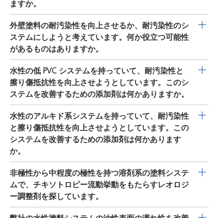
含有する無溶剤型および溶剤系のシステムで使用されま
ますか。
応じて、全調合に対して 0.4～2％の添加剤（納入形
ができます。最適なレベルは、一連のラボ試験を通して
ます。本添加剤は、十分なせん断力で溶剤に導入する必
す。本添加剤は、フィロケイ酸塩やヒュームドシリカの
態）。 上記の推奨レベルを方針として使用することがで
決定されます。
要があります。ミリング工程中に添加する場合は、顔料
CERAFLOUR 916
は壁塗料に表面構造を形成し、機械的応
外壁塗料の耐汚染性を向上させるか、耐汚染性のシ
3 次元ネットワーク構造に架橋を追加して強化し、それ
きます。最適なレベルは、一連のラボ試験を通して決定
とフィラーを添加する前に、中程度のせん断力でバイン
力から保護する盾の役割を果たします。中および高 PVC
ステムにしようと考えています。何か役立つ可能性
によりチキソトロピーを促進します。この理由から、フ
されます。
ダーおよび溶剤に事前に分散させることを推奨します。
システムの擦り傷抵抗性および耐汚染性を向上させま
があるものはありますか。
ィロケイ酸塩またはヒュームドシリカが少量でも、十分
GARAMITE-7303
の効果は、ブースターや少量の極性溶
す。
に高いたれ防止性とレベリングの向上が得られます。透
剤または水を添加することでさらに強化することが可能
CERAFLOUR 916
は表面構造を形成し、システムの機械的
水性の低 PVC システムを持っていて、耐汚染性と
明仕上げと顔料系のシステムの両方で、チキソトロピー
です。
抵抗性を向上させ、汚染物やその他の粒子の付着を抑制
擦り傷抵抗性を向上させようとしています。このシ
が顕著にかなり促進されます。
RHEOBYK-7405
は、有機
します。特殊な微細化ワックスとポリマーの混合によ
ステムを改善するための添加剤は何かありますか。
親和性フィロケイ酸塩または発熱性ヒュームドシリカの
り、清掃のしやすさを向上させます。
分散前後に撹拌中の調合に添加することができます。 推
BYK-378
は、高分子シリコン添加剤で、表面の上部に移
水性のアルキド系システムを持っていて、耐汚染性
奨レベル： 有機物親和性フィロケイ酸塩または発熱性ヒ
動してシステムのレベリングおよびスリップ性を向上さ
と擦り傷抵抗性を向上させようとしています。この
ュームドシリカに対して 10～40％ の添加剤（納入形
せます。これにより、汚染物が表面に付着できなくな
システムを改善するための添加剤は何かあります
態）。 上記の推奨レベルを方針として使用することがで
り、機械的応力のレベルが減少し、どのような物体も滑
か。
きます。最適なレベルは、一連のラボ試験を通して決定
りやすくなります。
されます。
AQUACER 497
はパラフィン系ワックスエマルション
非極性から中程度の極性を持つ溶剤系の塗料システ
で、アルキド系エマルションなどとの相溶性が非常に高
ムで、チキソトロピー流動挙動をもたらすレオロジ
く、優れた表面のスリップ性および撥水性が得られま
ー調整剤を探しています。
す。これにより、汚染物が表面に付着できなくなり、機
CLAYTONE-AF
は、非極性から中程度の極性を持つシステ