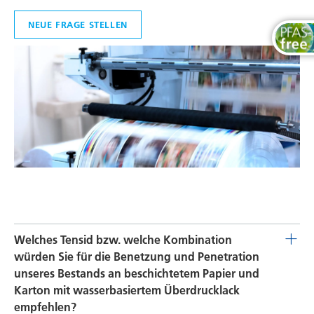
Fußbodenbeschichtungen
NEUE FRAGE STELLEN
Gießerei- und Feuerfestindustrie
Holz- und Möbellacke
Industrielacke
Inkjet Inks
Maler - und Bautenlacke
Pulverlacke
Schiffslackierung und Korrosionsschutz
Schmierstoffe und Formtrennmittel
Welches Tensid bzw. welche Kombination
würden Sie für die Benetzung und Penetration
Thermoplaste
unseres Bestands an beschichtetem Papier und
Klebstoffe und Dichtungsmassen
Karton mit wasserbasiertem Überdrucklack
empfehlen?