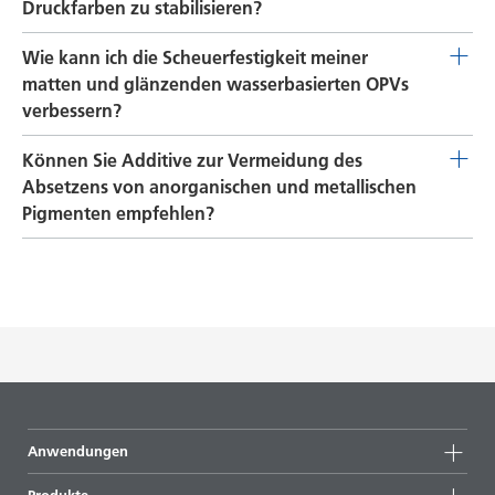
192
erzielen.
Druckfarben zu stabilisieren?
Wir empfehlen
DISPERBYK-190
für wasserbasierte
Wie kann ich die Scheuerfestigkeit meiner
Pigmentkonzentrate (harzfrei), für harzhaltige Konzentrate
matten und glänzenden wasserbasierten OPVs
empfehlen wir
DISPERBYK-193
.
verbessern?
Wir empfehlen
AQUACER 530
für hochglänzende OPVs
Können Sie Additive zur Vermeidung des
und
AQUAMAT 272 N
für halbglänzende bis matte OPVs.
Absetzens von anorganischen und metallischen
Pigmenten empfehlen?
RHEOBYK-7410 ET
ist unsere erste Empfehlung für
lösemittelbasierte Druckfarben. Je nach Polarität ist es
eventuell notwendig, ein anderes Additiv auszuprobieren.
Die Dosierung liegt in den meisten Systemen bei ca. 0,1-
0,2 %.
Anwendungen