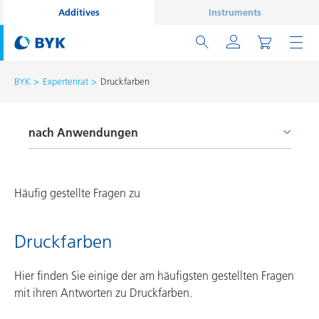
Additives
Instruments
BYK
Expertenrat
Druckfarben
nach Anwendungen
Autoreparaturlacke
Autoserienlackierung
Häufig gestellte Fragen zu
Bauchemie
Druckfarben
Can Coatings
Coil Coatings
Hier finden Sie einige der am häufigsten gestellten Fragen
mit ihren Antworten zu Druckfarben.
Druckfarben